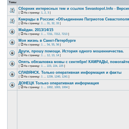
Темы
Сборник интересных тем и ссылок Sevastopol.Info - Версия
[
На страницу:
1
,
2
,
3
]
Камрады в России: «Объединение Патриотов Севастопол
[
На страницу:
1
...
31
,
32
,
33
]
Майдан. 2013/14/15
[
На страницу:
1
...
7211
,
7212
,
7213
]
Моя жизнь в Санкт-Петербурге
[
На страницу:
1
...
54
,
55
,
56
]
Други, прошу помощи. История одного мошенничества.
[
На страницу:
1
...
12
,
13
,
14
]
Опять обязаловка мовы с сентября! КАМРАДЫ, помогайте
[
На страницу:
1
...
223
,
224
,
225
]
СЛАВЯНСК. Только оперативная информация и факты
[
На страницу:
1
...
1239
,
1240
,
1241
]
ДОНЕЦК Только оперативная информация
[
На страницу:
1
...
1002
,
1003
,
1004
]