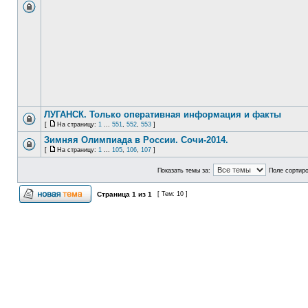
ЛУГАНСК. Только оперативная информация и факты
[
На страницу:
1
...
551
,
552
,
553
]
Зимняя Олимпиада в России. Сочи-2014.
[
На страницу:
1
...
105
,
106
,
107
]
Показать темы за:
Поле сортир
Страница
1
из
1
[ Тем: 10 ]