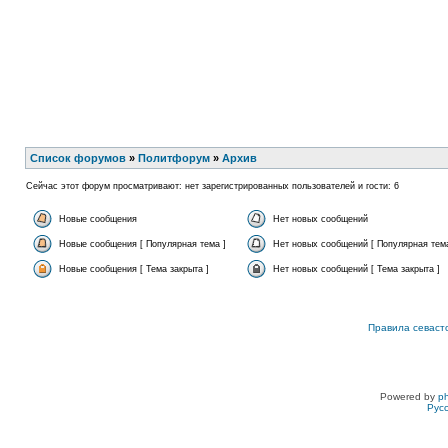
Список форумов
»
Политфорум
»
Архив
Сейчас этот форум просматривают: нет зарегистрированных пользователей и гости: 6
Новые сообщения
Нет новых сообщений
Новые сообщения [ Популярная тема ]
Нет новых сообщений [ Популярная тема
Новые сообщения [ Тема закрыта ]
Нет новых сообщений [ Тема закрыта ]
Правила севаст
Powered by
p
Рус