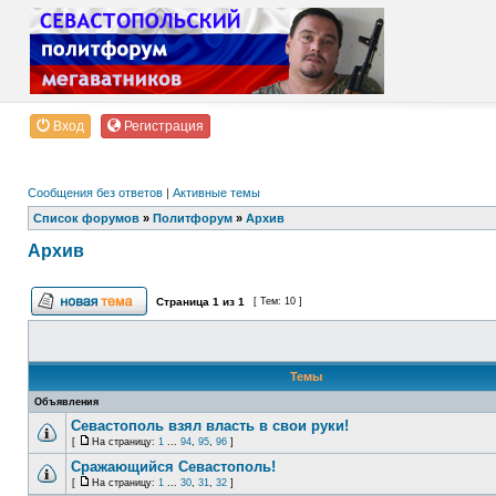
Вход
Регистрация
Сообщения без ответов
|
Активные темы
Список форумов
»
Политфорум
»
Архив
Архив
Страница
1
из
1
[ Тем: 10 ]
Темы
Объявления
Севастополь взял власть в свои руки!
[
На страницу:
1
...
94
,
95
,
96
]
Сражающийся Севастополь!
[
На страницу:
1
...
30
,
31
,
32
]