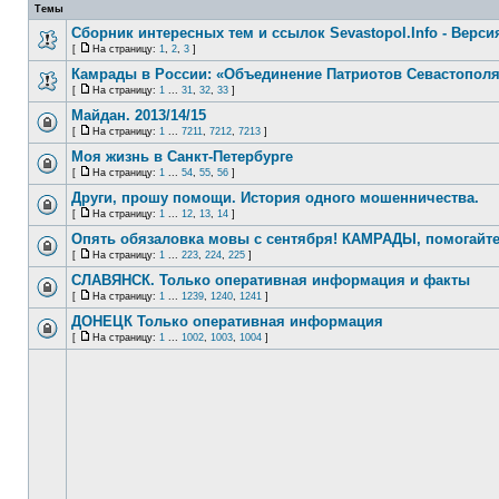
Темы
Сборник интересных тем и ссылок Sevastopol.Info - Версия
[
На страницу:
1
,
2
,
3
]
Камрады в России: «Объединение Патриотов Севастопол
[
На страницу:
1
...
31
,
32
,
33
]
Майдан. 2013/14/15
[
На страницу:
1
...
7211
,
7212
,
7213
]
Моя жизнь в Санкт-Петербурге
[
На страницу:
1
...
54
,
55
,
56
]
Други, прошу помощи. История одного мошенничества.
[
На страницу:
1
...
12
,
13
,
14
]
Опять обязаловка мовы с сентября! КАМРАДЫ, помогайте
[
На страницу:
1
...
223
,
224
,
225
]
СЛАВЯНСК. Только оперативная информация и факты
[
На страницу:
1
...
1239
,
1240
,
1241
]
ДОНЕЦК Только оперативная информация
[
На страницу:
1
...
1002
,
1003
,
1004
]