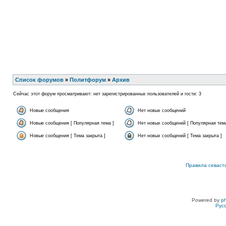
Список форумов
»
Политфорум
»
Архив
Сейчас этот форум просматривают: нет зарегистрированных пользователей и гости: 3
Новые сообщения
Нет новых сообщений
Новые сообщения [ Популярная тема ]
Нет новых сообщений [ Популярная тема
Новые сообщения [ Тема закрыта ]
Нет новых сообщений [ Тема закрыта ]
Правила севаст
Powered by
p
Рус