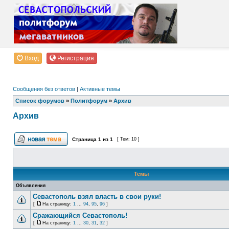
Вход
Регистрация
Сообщения без ответов
|
Активные темы
Список форумов
»
Политфорум
»
Архив
Архив
Страница
1
из
1
[ Тем: 10 ]
Темы
Объявления
Севастополь взял власть в свои руки!
[
На страницу:
1
...
94
,
95
,
96
]
Сражающийся Севастополь!
[
На страницу:
1
...
30
,
31
,
32
]