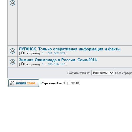
ЛУГАНСК. Только оперативная информация и факты
[
На страницу:
1
...
551
,
552
,
553
]
Зимняя Олимпиада в России. Сочи-2014.
[
На страницу:
1
...
105
,
106
,
107
]
Показать темы за:
Поле сортир
Страница
1
из
1
[ Тем: 10 ]