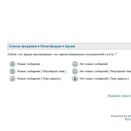
Список форумов
»
Политфорум
»
Архив
Сейчас этот форум просматривают: нет зарегистрированных пользователей и гости: 7
Новые сообщения
Нет новых сообщений
Новые сообщения [ Популярная тема ]
Нет новых сообщений [ Популярная тема
Новые сообщения [ Тема закрыта ]
Нет новых сообщений [ Тема закрыта ]
Правила севаст
Powered by
p
Рус