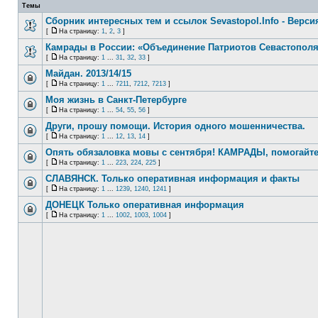
Темы
Сборник интересных тем и ссылок Sevastopol.Info - Версия
[
На страницу:
1
,
2
,
3
]
Камрады в России: «Объединение Патриотов Севастопол
[
На страницу:
1
...
31
,
32
,
33
]
Майдан. 2013/14/15
[
На страницу:
1
...
7211
,
7212
,
7213
]
Моя жизнь в Санкт-Петербурге
[
На страницу:
1
...
54
,
55
,
56
]
Други, прошу помощи. История одного мошенничества.
[
На страницу:
1
...
12
,
13
,
14
]
Опять обязаловка мовы с сентября! КАМРАДЫ, помогайте
[
На страницу:
1
...
223
,
224
,
225
]
СЛАВЯНСК. Только оперативная информация и факты
[
На страницу:
1
...
1239
,
1240
,
1241
]
ДОНЕЦК Только оперативная информация
[
На страницу:
1
...
1002
,
1003
,
1004
]