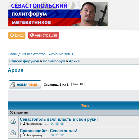
Вход
Регистрация
Сообщения без ответов
|
Активные темы
Список форумов
»
Политфорум
»
Архив
Архив
Страница
1
из
1
[ Тем: 10 ]
Темы
Объявления
Севастополь взял власть в свои руки!
[
На страницу:
1
...
94
,
95
,
96
]
Сражающийся Севастополь!
[
На страницу:
1
...
30
,
31
,
32
]