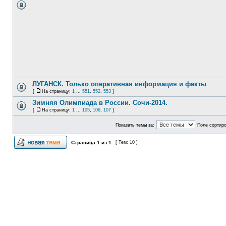
ЛУГАНСК. Только оперативная информация и факты
[
На страницу:
1
...
551
,
552
,
553
]
Зимняя Олимпиада в России. Сочи-2014.
[
На страницу:
1
...
105
,
106
,
107
]
Показать темы за:
Поле сортир
Страница
1
из
1
[ Тем: 10 ]