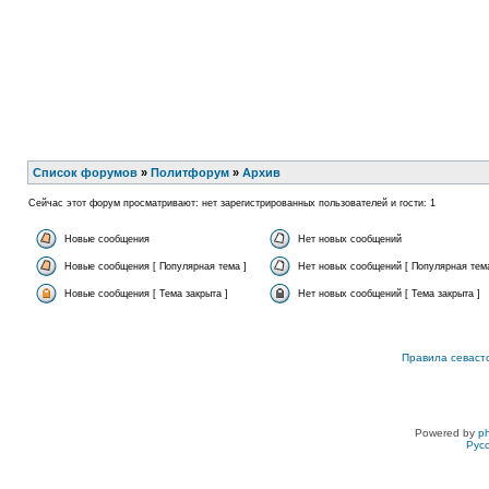
Список форумов
»
Политфорум
»
Архив
Сейчас этот форум просматривают: нет зарегистрированных пользователей и гости: 1
Новые сообщения
Нет новых сообщений
Новые сообщения [ Популярная тема ]
Нет новых сообщений [ Популярная тема
Новые сообщения [ Тема закрыта ]
Нет новых сообщений [ Тема закрыта ]
Правила севаст
Powered by
p
Рус