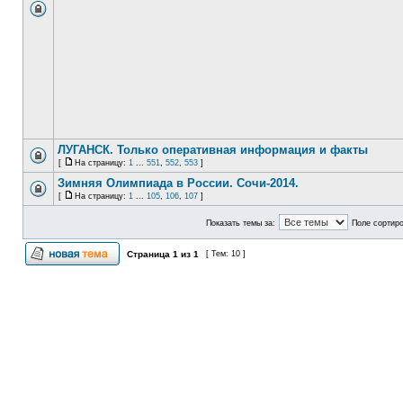
ЛУГАНСК. Только оперативная информация и факты
[
На страницу:
1
...
551
,
552
,
553
]
Зимняя Олимпиада в России. Сочи-2014.
[
На страницу:
1
...
105
,
106
,
107
]
Показать темы за:
Поле сортир
Страница
1
из
1
[ Тем: 10 ]