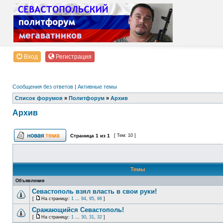
Вход
Регистрация
Сообщения без ответов
|
Активные темы
Список форумов
»
Политфорум
»
Архив
Архив
Страница
1
из
1
[ Тем: 10 ]
Темы
Объявления
Севастополь взял власть в свои руки!
[
На страницу:
1
...
94
,
95
,
96
]
Сражающийся Севастополь!
[
На страницу:
1
...
30
,
31
,
32
]