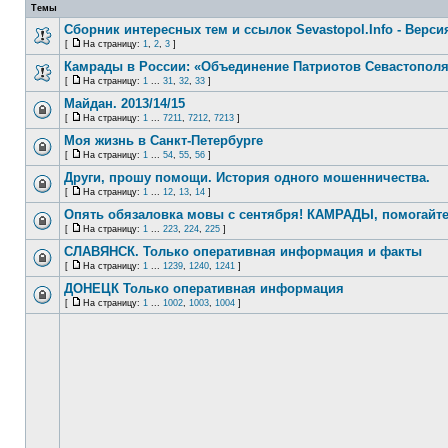
Темы
Сборник интересных тем и ссылок Sevastopol.Info - Версия
[
На страницу:
1
,
2
,
3
]
Камрады в России: «Объединение Патриотов Севастопол
[
На страницу:
1
...
31
,
32
,
33
]
Майдан. 2013/14/15
[
На страницу:
1
...
7211
,
7212
,
7213
]
Моя жизнь в Санкт-Петербурге
[
На страницу:
1
...
54
,
55
,
56
]
Други, прошу помощи. История одного мошенничества.
[
На страницу:
1
...
12
,
13
,
14
]
Опять обязаловка мовы с сентября! КАМРАДЫ, помогайте
[
На страницу:
1
...
223
,
224
,
225
]
СЛАВЯНСК. Только оперативная информация и факты
[
На страницу:
1
...
1239
,
1240
,
1241
]
ДОНЕЦК Только оперативная информация
[
На страницу:
1
...
1002
,
1003
,
1004
]