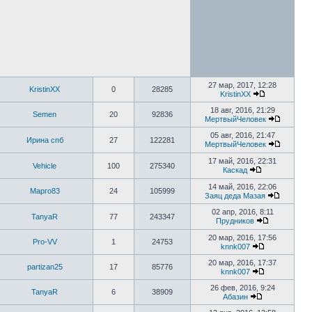
27 мар, 2017, 12:28
KristinXX
0
28285
KristinXX
18 авг, 2016, 21:29
Semen
20
92836
МертвыйЧеловек
05 авг, 2016, 21:47
Ирина спб
27
122281
МертвыйЧеловек
17 май, 2016, 22:31
Vehicle
100
275340
Каскад
14 май, 2016, 22:06
Марго83
24
105999
Заяц деда Мазая
02 апр, 2016, 8:11
TanyaR
77
243347
Прудников
20 мар, 2016, 17:56
Pro-VV
1
24753
knnk007
20 мар, 2016, 17:37
partizan25
17
85776
knnk007
26 фев, 2016, 9:24
TanyaR
6
38909
Абазин