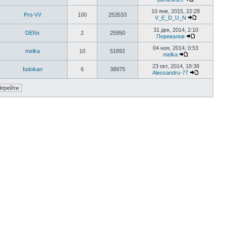
10 янв, 2015, 22:28
Pro-VV
100
253533
V_E_D_U_N
31 дек, 2014, 2:10
DENx
2
25950
Перевалов
04 ноя, 2014, 0:53
melka
10
51892
melka
23 окт, 2014, 18:38
fudokan
6
38975
Alessandro-77