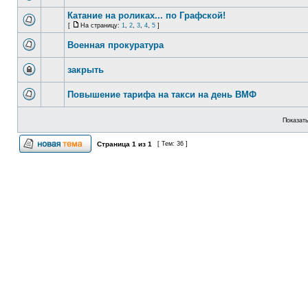
Катание на роликах... по Графской!
[
На страницу:
1
,
2
,
3
,
4
,
5
]
Военная прокуратура
закрыть
Повышение тарифа на такси на день ВМФ
Показать
Страница
1
из
1
[ Тем: 36 ]