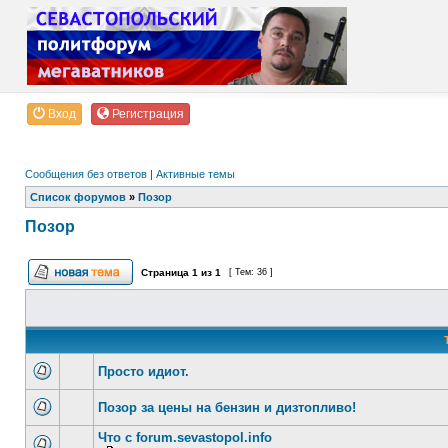
Вход
Регистрация
Сообщения без ответов
|
Активные темы
Список форумов
»
Позор
Позор
Страница
1
из
1
[ Тем: 36 ]
Просто идиот.
Позор за цены на бензин и дизтопливо!
Что с forum.sevastopol.info