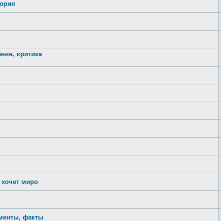
тория
ния, критика
 хочет миро
менты, факты