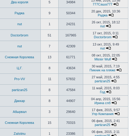
13 янв, 2016, 13:58
Два короля
5
34984
777Саша777
20 дек, 2015, 10:36
Раджа
9
50344
Раджа
26 окт, 2015, 18:12
nut
1
24231
nut
17 окт, 2015, 0:11
Doctorbrom
51
167965
Doctorbrom
13 окт, 2015, 9:49
nut
7
42309
nut
08 окт, 2015, 22:05
Снежная Королева
13
61771
Mister Wulf
30 май, 2015, 7:19
Ц.Г.
8
43634
Пикник на пляже
27 май, 2015, 4:55
Pro-VV
11
57832
partizan25
11 май, 2015, 8:03
partizan25
8
47584
Год
04 апр, 2015, 15:56
Даккар
8
44907
Ирина спб
17 фев, 2015, 9:57
Абырвал
3
29640
Упр Компания
06 фев, 2015, 2:41
Снежная Королева
15
70315
partizan25
06 фев, 2015, 2:11
ZaIstinu
1
23386
partizan25