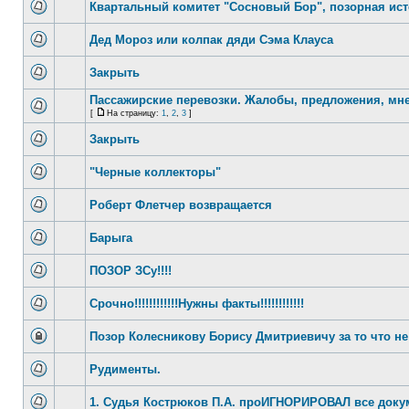
Квартальный комитет "Сосновый Бор", позорная ис
Дед Мороз или колпак дяди Сэма Клауса
Закрыть
Пассажирские перевозки. Жалобы, предложения, мне
[
На страницу:
1
,
2
,
3
]
Закрыть
"Черные коллекторы"
Роберт Флетчер возвращается
Барыга
ПОЗОР ЗСу!!!!
Срочно!!!!!!!!!!!!Нужны факты!!!!!!!!!!!!
Позор Колесникову Борису Дмитриевичу за то что не
Рудименты.
1. Судья Кострюков П.А. проИГНОРИРОВАЛ все доку