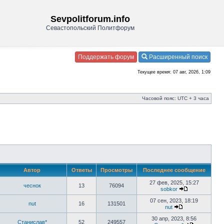
Sevpolitforum.info
Севастопольский Политфорум
Поддержать форум
Расширенный поиск
Текущее время: 07 авг, 2026, 1:09
Часовой пояс: UTC + 3 часа
Автор
Ответы
Просмотры
Последнее сообщение
27 фев, 2025, 15:27
чеснок
13
76094
sobkor
07 сен, 2023, 18:19
nut
16
131501
nut
30 апр, 2023, 8:56
Станислав*
52
249557