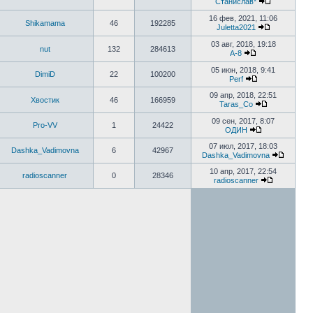
Станислав*
16 фев, 2021, 11:06
Shikamama
46
192285
Juletta2021
03 авг, 2018, 19:18
nut
132
284613
A-8
05 июн, 2018, 9:41
DimiD
22
100200
Perf
09 апр, 2018, 22:51
Хвостик
46
166959
Taras_Co
09 сен, 2017, 8:07
Pro-VV
1
24422
ОДИН
07 июл, 2017, 18:03
Dashka_Vadimovna
6
42967
Dashka_Vadimovna
10 апр, 2017, 22:54
radioscanner
0
28346
radioscanner