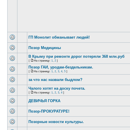
ГП Монолит обманывает людей!
Позор Медицины
В Крыму при ремонте дорог потеряли 368 млн.руб
[
На страницу:
1
,
2
]
Позор ГАИ, уродам-бездельникам.
[
На страницу:
1
,
2
,
3
,
4
,
5
]
за что нас назвали быдлом?
Чалого хотят на доску почета.
[
На страницу:
1
,
2
,
3
,
4
]
ДЕВИЧЬЯ ГОРКА
Позор-ПРОКУРАТУРЕ!
Позорные новости культуры.