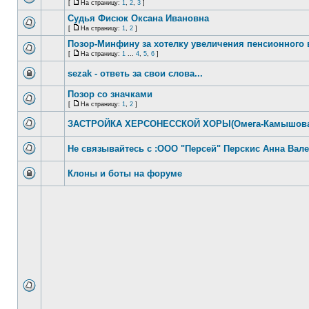
[
На страницу:
1
,
2
,
3
]
Судья Фисюк Оксана Ивановна
[
На страницу:
1
,
2
]
Позор-Минфину за хотелку увеличения пенсионного 
[
На страницу:
1
...
4
,
5
,
6
]
sezak - ответь за свои слова...
Позор со значками
[
На страницу:
1
,
2
]
ЗАСТРОЙКА ХЕРСОНЕССКОЙ ХОРЫ(Омега-Камышова
Не связывайтесь с :ООО "Персей" Перскис Анна Вал
Клоны и боты на форуме