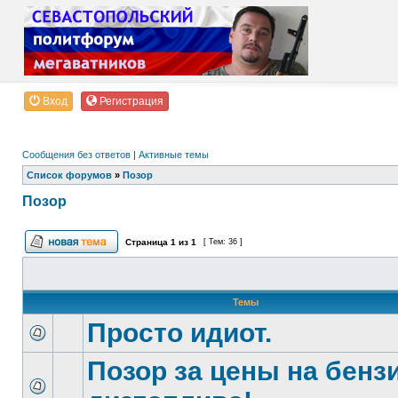
Вход
Регистрация
Сообщения без ответов
|
Активные темы
Список форумов
»
Позор
Позор
Страница
1
из
1
[ Тем: 36 ]
Темы
Просто идиот.
Позор за цены на бенз