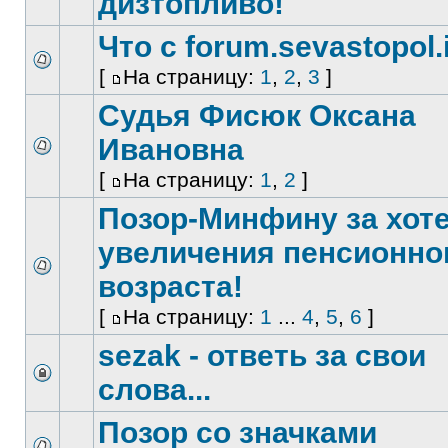
дизтопливо!
Что с forum.sevastopol.
[
На страницу:
1
,
2
,
3
]
Судья Фисюк Оксана
Ивановна
[
На страницу:
1
,
2
]
Позор-Минфину за хот
увеличения пенсионно
возраста!
[
На страницу:
1
...
4
,
5
,
6
]
sezak - ответь за свои
слова...
Позор со значками