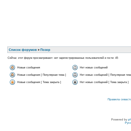
Список форумов
»
Позор
Сейчас этот форум просматривают: нет зарегистрированных пользователей и гости: 45
Новые сообщения
Нет новых сообщений
Новые сообщения [ Популярная тема ]
Нет новых сообщений [ Популярная тема
Новые сообщения [ Тема закрыта ]
Нет новых сообщений [ Тема закрыта ]
Правила севаст
Powered by
p
Рус