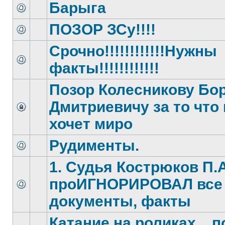
Барыга
ПОЗОР ЗСу!!!!
Срочно!!!!!!!!!!!!Нужны
факты!!!!!!!!!!!!
Позор Колесникову Бо
Дмитриевичу за то что 
хочет миро
Рудименты.
1. Судья Кострюков П.А
проИГНОРИРОВАЛ все
документы, факты
Катание на роликах... п