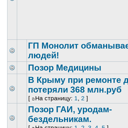
ГП Монолит обманыва
людей!
Позор Медицины
В Крыму при ремонте 
потеряли 368 млн.руб
[
На страницу:
1
,
2
]
Позор ГАИ, уродам-
бездельникам.
[
На страницу:
1
,
2
,
3
,
4
,
5
]