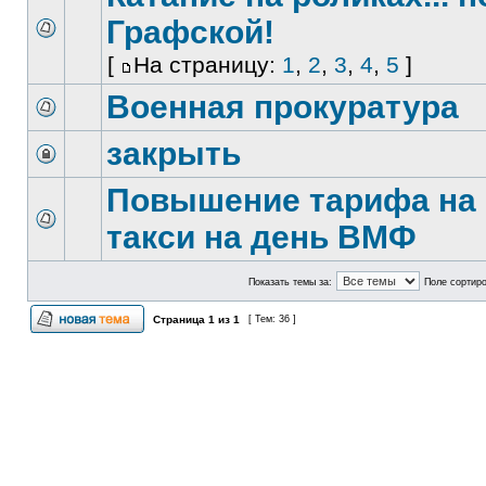
Графской!
[
На страницу:
1
,
2
,
3
,
4
,
5
]
Военная прокуратура
закрыть
Повышение тарифа на
такси на день ВМФ
Показать темы за:
Поле сортир
Страница
1
из
1
[ Тем: 36 ]