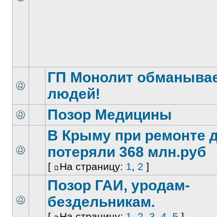
ГП Монолит обманыва
людей!
Позор Медицины
В Крыму при ремонте 
потеряли 368 млн.руб
[
На страницу:
1
,
2
]
Позор ГАИ, уродам-
бездельникам.
[
На страницу:
1
,
2
,
3
,
4
,
5
]