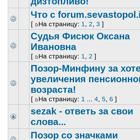
дизтопливо!
Что с forum.sevastopol.
[
На страницу:
1
,
2
,
3
]
Судья Фисюк Оксана
Ивановна
[
На страницу:
1
,
2
]
Позор-Минфину за хот
увеличения пенсионно
возраста!
[
На страницу:
1
...
4
,
5
,
6
]
sezak - ответь за свои
слова...
Позор со значками