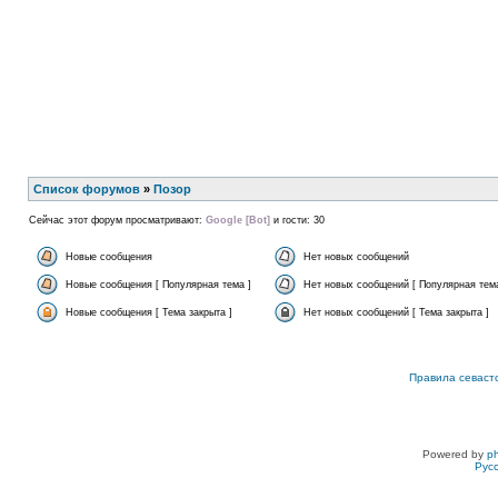
Список форумов
»
Позор
Сейчас этот форум просматривают:
Google [Bot]
и гости: 30
Новые сообщения
Нет новых сообщений
Новые сообщения [ Популярная тема ]
Нет новых сообщений [ Популярная тема
Новые сообщения [ Тема закрыта ]
Нет новых сообщений [ Тема закрыта ]
Правила севаст
Powered by
p
Рус