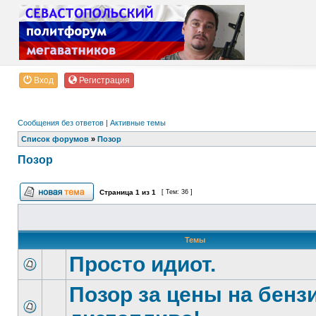
Вход
Регистрация
Сообщения без ответов
|
Активные темы
Список форумов
»
Позор
Позор
Страница
1
из
1
[ Тем: 36 ]
Темы
Просто идиот.
Позор за цены на бенз