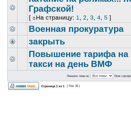
Графской!
[
На страницу:
1
,
2
,
3
,
4
,
5
]
Военная прокуратура
закрыть
Повышение тарифа на
такси на день ВМФ
Показать темы за:
Поле сортир
Страница
1
из
1
[ Тем: 36 ]