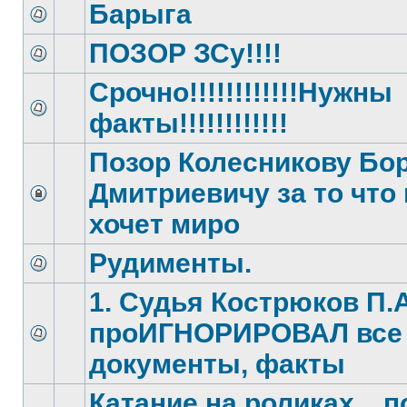
Барыга
ПОЗОР ЗСу!!!!
Срочно!!!!!!!!!!!!Нужны
факты!!!!!!!!!!!!
Позор Колесникову Бо
Дмитриевичу за то что 
хочет миро
Рудименты.
1. Судья Кострюков П.А
проИГНОРИРОВАЛ все
документы, факты
Катание на роликах... п