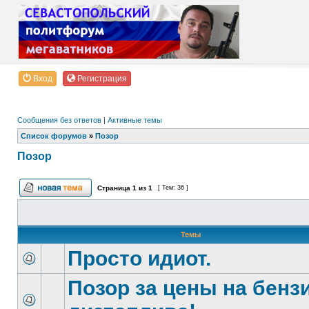
Вход
Регистрация
Сообщения без ответов
|
Активные темы
Список форумов
»
Позор
Позор
Страница
1
из
1
[ Тем: 36 ]
Темы
Просто идиот.
Позор за цены на бенз