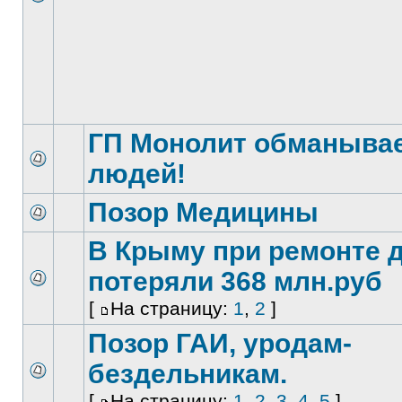
ГП Монолит обманыва
людей!
Позор Медицины
В Крыму при ремонте 
потеряли 368 млн.руб
[
На страницу:
1
,
2
]
Позор ГАИ, уродам-
бездельникам.
[
На страницу:
1
,
2
,
3
,
4
,
5
]