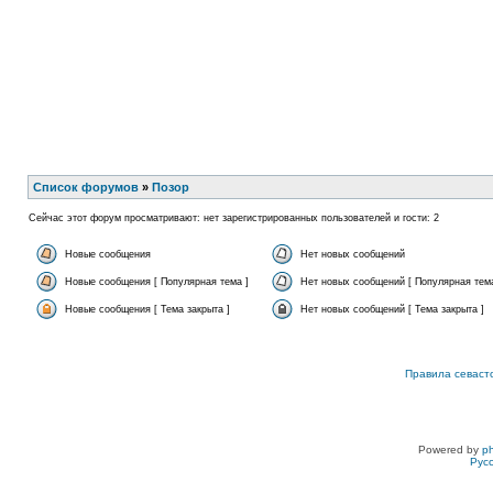
Список форумов
»
Позор
Сейчас этот форум просматривают: нет зарегистрированных пользователей и гости: 2
Новые сообщения
Нет новых сообщений
Новые сообщения [ Популярная тема ]
Нет новых сообщений [ Популярная тема
Новые сообщения [ Тема закрыта ]
Нет новых сообщений [ Тема закрыта ]
Правила севаст
Powered by
p
Рус