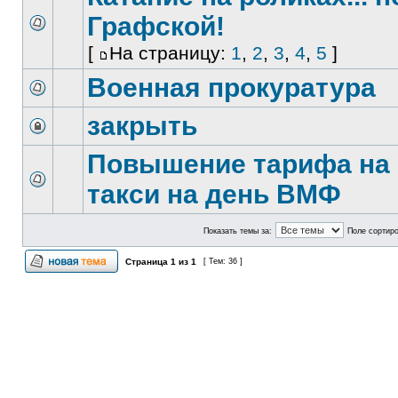
Графской!
[
На страницу:
1
,
2
,
3
,
4
,
5
]
Военная прокуратура
закрыть
Повышение тарифа на
такси на день ВМФ
Показать темы за:
Поле сортир
Страница
1
из
1
[ Тем: 36 ]