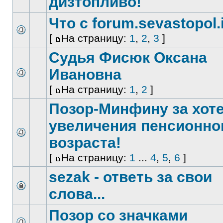
дизтопливо!
Что с forum.sevastopol.
[
На страницу:
1
,
2
,
3
]
Судья Фисюк Оксана
Ивановна
[
На страницу:
1
,
2
]
Позор-Минфину за хот
увеличения пенсионно
возраста!
[
На страницу:
1
...
4
,
5
,
6
]
sezak - ответь за свои
слова...
Позор со значками