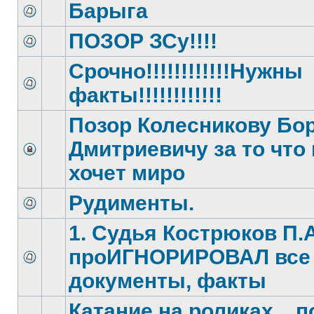
Барыга
ПОЗОР ЗСу!!!!
Срочно!!!!!!!!!!!!Нужны
факты!!!!!!!!!!!!
Позор Колесникову Бо
Дмитриевичу за то что 
хочет миро
Рудименты.
1. Судья Кострюков П.А
проИГНОРИРОВАЛ все
документы, факты
Катание на роликах... п