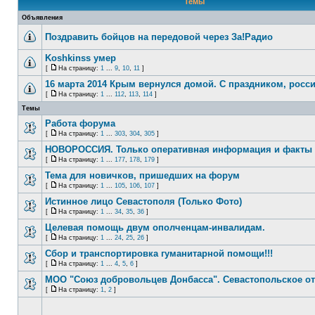
Темы
Объявления
Поздравить бойцов на передовой через За!Радио
Koshkinss умер
[
На страницу:
1
...
9
,
10
,
11
]
16 марта 2014 Крым вернулся домой. С праздником, росси
[
На страницу:
1
...
112
,
113
,
114
]
Темы
Работа форума
[
На страницу:
1
...
303
,
304
,
305
]
НОВОРОССИЯ. Только оперативная информация и факты
[
На страницу:
1
...
177
,
178
,
179
]
Тема для новичков, пришедших на форум
[
На страницу:
1
...
105
,
106
,
107
]
Истинное лицо Севастополя (Только Фото)
[
На страницу:
1
...
34
,
35
,
36
]
Целевая помощь двум ополченцам-инвалидам.
[
На страницу:
1
...
24
,
25
,
26
]
Сбор и транспортировка гуманитарной помощи!!!
[
На страницу:
1
...
4
,
5
,
6
]
МОО "Союз добровольцев Донбасса". Севастопольское о
[
На страницу:
1
,
2
]