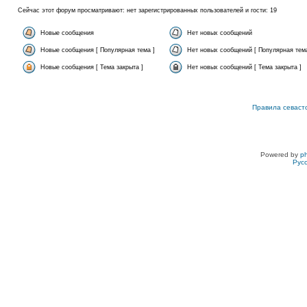
Сейчас этот форум просматривают: нет зарегистрированных пользователей и гости: 19
Новые сообщения
Нет новых сообщений
Новые сообщения [ Популярная тема ]
Нет новых сообщений [ Популярная тема
Новые сообщения [ Тема закрыта ]
Нет новых сообщений [ Тема закрыта ]
Правила севаст
Powered by
p
Рус