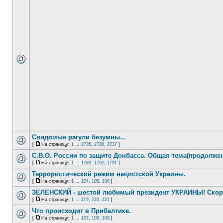
Свидомые рагули безумны...
[
На страницу:
1
...
2735
,
2736
,
2737
]
С.В.О. России по защите Донбасса. Общая тема(продолжен
[
На страницу:
1
...
1789
,
1790
,
1791
]
Террористический режим нацистской Украины.
[
На страницу:
1
...
104
,
105
,
106
]
ЗЕЛЕНСКИЙ - шестой любимый президент УКРАИНЫ! Скор
[
На страницу:
1
...
219
,
220
,
221
]
Что происходит в Прибалтике.
[
На страницу:
1
...
107
,
108
,
109
]