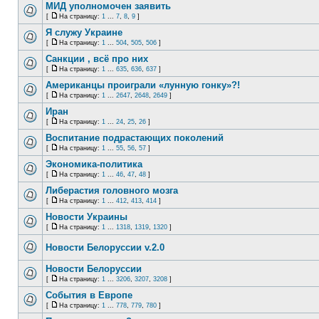
МИД уполномочен заявить
[
На страницу:
1
...
7
,
8
,
9
]
Я служу Украине
[
На страницу:
1
...
504
,
505
,
506
]
Санкции , всё про них
[
На страницу:
1
...
635
,
636
,
637
]
Американцы проиграли «лунную гонку»?!
[
На страницу:
1
...
2647
,
2648
,
2649
]
Иран
[
На страницу:
1
...
24
,
25
,
26
]
Воспитание подрастающих поколений
[
На страницу:
1
...
55
,
56
,
57
]
Экономика-политика
[
На страницу:
1
...
46
,
47
,
48
]
Либерастия головного мозга
[
На страницу:
1
...
412
,
413
,
414
]
Новости Украины
[
На страницу:
1
...
1318
,
1319
,
1320
]
Новости Белоруссии v.2.0
Новости Белоруссии
[
На страницу:
1
...
3206
,
3207
,
3208
]
События в Европе
[
На страницу:
1
...
778
,
779
,
780
]