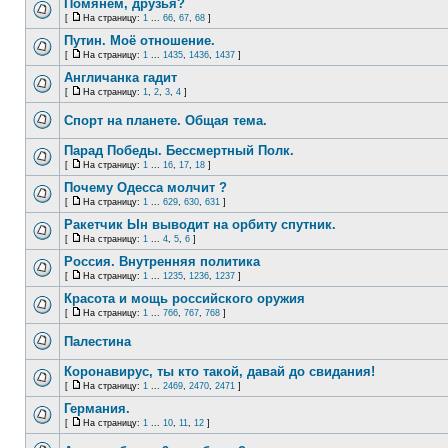
Помянем, друзья?
[
На страницу:
1
...
66
,
67
,
68
]
Путин. Моё отношение.
[
На страницу:
1
...
1435
,
1436
,
1437
]
Англичанка гадит
[
На страницу:
1
,
2
,
3
,
4
]
Спорт на планете. Общая тема.
Парад Победы. Бессмертный Полк.
[
На страницу:
1
...
16
,
17
,
18
]
Почему Одесса молчит ?
[
На страницу:
1
...
629
,
630
,
631
]
Ракетчик Ын выводит на орбиту спутник.
[
На страницу:
1
...
4
,
5
,
6
]
Россия. Внутренняя политика
[
На страницу:
1
...
1235
,
1236
,
1237
]
Красота и мощь российского оружия
[
На страницу:
1
...
766
,
767
,
768
]
Палестина
Коронавирус, ты кто такой, давай до свидания!
[
На страницу:
1
...
2469
,
2470
,
2471
]
Германия.
[
На страницу:
1
...
10
,
11
,
12
]