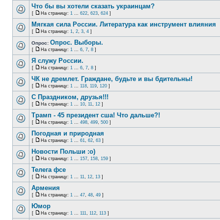
Что бы вы хотели сказать украинцам?
[
На страницу:
1
...
622
,
623
,
624
]
Мягкая сила России. Литература как инструмент влияния
[
На страницу:
1
,
2
,
3
,
4
]
Опрос. Выборы.
Опрос:
[
На страницу:
1
...
6
,
7
,
8
]
Я служу России.
[
На страницу:
1
...
6
,
7
,
8
]
ЧК не дремлет. Граждане, будьте и вы бдительны!
[
На страницу:
1
...
118
,
119
,
120
]
С Праздником, друзья!!!
[
На страницу:
1
...
10
,
11
,
12
]
Трамп - 45 президент сша! Что дальше?!
[
На страницу:
1
...
498
,
499
,
500
]
Погодная и природная
[
На страницу:
1
...
61
,
62
,
63
]
Новости Польши :o)
[
На страницу:
1
...
157
,
158
,
159
]
Телега фсе
[
На страницу:
1
...
11
,
12
,
13
]
Армения
[
На страницу:
1
...
47
,
48
,
49
]
Юмор
[
На страницу:
1
...
111
,
112
,
113
]