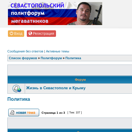
Вход
Регистрация
Сообщения без ответов
|
Активные темы
Список форумов
»
Политфорум
»
Политика
Форум
Жизнь в Севастополе и Крыму
Политика
Страница
1
из
3
[ Тем: 107 ]