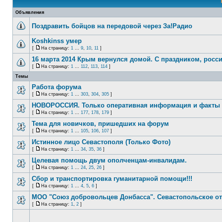
Объявления
Поздравить бойцов на передовой через За!Радио
Koshkinss умер
[
На страницу:
1
...
9
,
10
,
11
]
16 марта 2014 Крым вернулся домой. С праздником, росси
[
На страницу:
1
...
112
,
113
,
114
]
Темы
Работа форума
[
На страницу:
1
...
303
,
304
,
305
]
НОВОРОССИЯ. Только оперативная информация и факты
[
На страницу:
1
...
177
,
178
,
179
]
Тема для новичков, пришедших на форум
[
На страницу:
1
...
105
,
106
,
107
]
Истинное лицо Севастополя (Только Фото)
[
На страницу:
1
...
34
,
35
,
36
]
Целевая помощь двум ополченцам-инвалидам.
[
На страницу:
1
...
24
,
25
,
26
]
Сбор и транспортировка гуманитарной помощи!!!
[
На страницу:
1
...
4
,
5
,
6
]
МОО "Союз добровольцев Донбасса". Севастопольское о
[
На страницу:
1
,
2
]