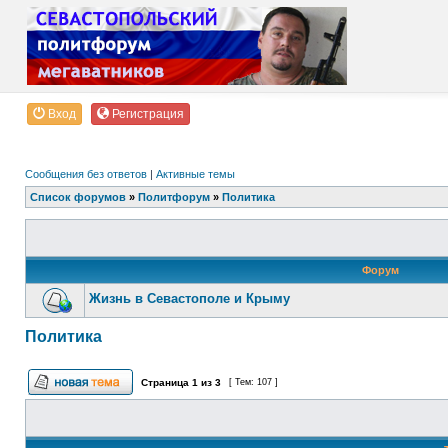
Вход
Регистрация
Сообщения без ответов
|
Активные темы
Список форумов
»
Политфорум
»
Политика
Форум
Жизнь в Севастополе и Крыму
Политика
Страница
1
из
3
[ Тем: 107 ]