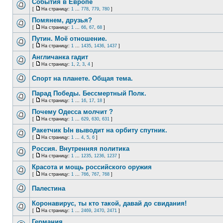
События в Европе
[
На страницу:
1
...
778
,
779
,
780
]
Помянем, друзья?
[
На страницу:
1
...
66
,
67
,
68
]
Путин. Моё отношение.
[
На страницу:
1
...
1435
,
1436
,
1437
]
Англичанка гадит
[
На страницу:
1
,
2
,
3
,
4
]
Спорт на планете. Общая тема.
Парад Победы. Бессмертный Полк.
[
На страницу:
1
...
16
,
17
,
18
]
Почему Одесса молчит ?
[
На страницу:
1
...
629
,
630
,
631
]
Ракетчик Ын выводит на орбиту спутник.
[
На страницу:
1
...
4
,
5
,
6
]
Россия. Внутренняя политика
[
На страницу:
1
...
1235
,
1236
,
1237
]
Красота и мощь российского оружия
[
На страницу:
1
...
766
,
767
,
768
]
Палестина
Коронавирус, ты кто такой, давай до свидания!
[
На страницу:
1
...
2469
,
2470
,
2471
]
Германия.