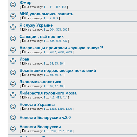
Юмор
[
На страницу:
1
...
111
,
112
,
113
]
МИД уполномочен заявить
[
На страницу:
1
...
7
,
8
,
9
]
Я служу Украине
[
На страницу:
1
...
504
,
505
,
506
]
Санкции , всё про них
[
На страницу:
1
...
635
,
636
,
637
]
Американцы проиграли «лунную гонку»?!
[
На страницу:
1
...
2647
,
2648
,
2649
]
Иран
[
На страницу:
1
...
24
,
25
,
26
]
Воспитание подрастающих поколений
[
На страницу:
1
...
55
,
56
,
57
]
Экономика-политика
[
На страницу:
1
...
46
,
47
,
48
]
Либерастия головного мозга
[
На страницу:
1
...
412
,
413
,
414
]
Новости Украины
[
На страницу:
1
...
1318
,
1319
,
1320
]
Новости Белоруссии v.2.0
Новости Белоруссии
[
На страницу:
1
...
3206
,
3207
,
3208
]