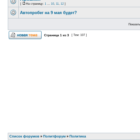
[
На страницу:
1
...
10
,
11
,
12
]
Автопробег на 9 мая будет?
Показать
Страница
1
из
3
[ Тем: 107 ]
Список форумов
»
Политфорум
»
Политика