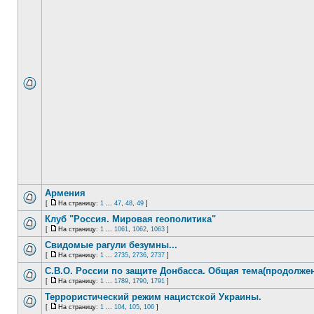
Армения
[
На страницу:
1
...
47
,
48
,
49
]
Клуб "Россия. Мировая геополитика"
[
На страницу:
1
...
1061
,
1062
,
1063
]
Свидомые рагули безумны...
[
На страницу:
1
...
2735
,
2736
,
2737
]
С.В.О. России по защите Донбасса. Общая тема(продолжен
[
На страницу:
1
...
1789
,
1790
,
1791
]
Террористический режим нацистской Украины.
[
На страницу:
1
...
104
,
105
,
106
]