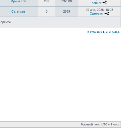
Ирина спб
292
332508
sobkor
29 апр, 2026, 10:28
Сателлит
0
2889
Сателлит
На страницу
1
,
2
,
3
След.
Часовой пояс: UTC + 3 часа