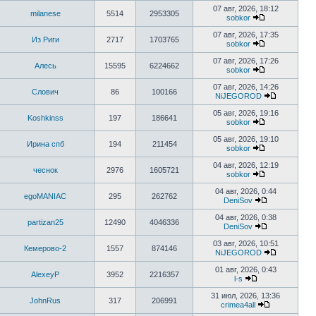
07 авг, 2026, 18:12
milanese
5514
2953305
sobkor
07 авг, 2026, 17:35
Из Риги
2717
1703765
sobkor
07 авг, 2026, 17:26
Алесь
15595
6224662
sobkor
07 авг, 2026, 14:26
Слович
86
100166
NiJEGOROD
05 авг, 2026, 19:16
Koshkinss
197
186641
sobkor
05 авг, 2026, 19:10
Ирина спб
194
211454
sobkor
04 авг, 2026, 12:19
чеснок
2976
1605721
sobkor
04 авг, 2026, 0:44
egoMANIAC
295
262762
DeniSov
04 авг, 2026, 0:38
partizan25
12490
4046336
DeniSov
03 авг, 2026, 10:51
Кемерово-2
1557
874146
NiJEGOROD
01 авг, 2026, 0:43
AlexeyP
3952
2216357
l-s
31 июл, 2026, 13:36
JohnRus
317
206991
crimea4all