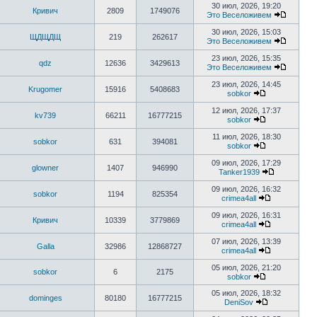
30 июл, 2026, 19:20
Кривич
2809
1749076
Это Веселоживем
30 июл, 2026, 15:03
ЩДЩДЩ
219
262617
Это Веселоживем
23 июл, 2026, 15:35
qdz
12636
3429613
Это Веселоживем
23 июл, 2026, 14:45
Krugomer
15916
5408683
sobkor
12 июл, 2026, 17:37
kv739
66211
16777215
sobkor
11 июл, 2026, 18:30
sobkor
631
394081
sobkor
09 июл, 2026, 17:29
glowner
1407
946990
Tanker1939
09 июл, 2026, 16:32
sobkor
1194
825354
crimea4all
09 июл, 2026, 16:31
Кривич
10339
3779869
crimea4all
07 июл, 2026, 13:39
Galla
32986
12868727
crimea4all
05 июл, 2026, 21:20
sobkor
6
2175
sobkor
05 июл, 2026, 18:32
dominges
80180
16777215
DeniSov