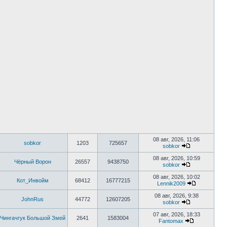
08 авг, 2026, 11:06
sobkor
1203
725657
sobkor
08 авг, 2026, 10:59
Чёрный Ворон
26557
9438750
sobkor
08 авг, 2026, 10:02
Кот_Инвойм
68412
16777215
Lennik2009
08 авг, 2026, 9:38
JohnRus
44772
12607205
sobkor
07 авг, 2026, 18:33
Чингачгук Большой Змей
2641
1583004
Fantomax