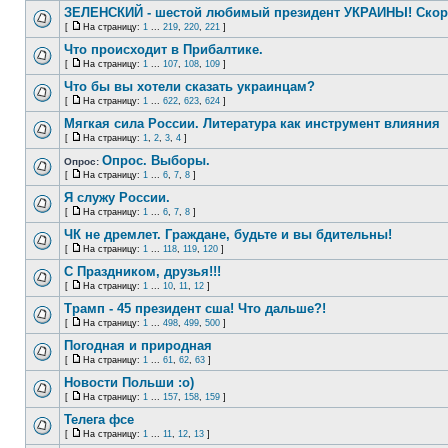
ЗЕЛЕНСКИЙ - шестой любимый президент УКРАИНЫ! Скор
[
На страницу:
1
...
219
,
220
,
221
]
Что происходит в Прибалтике.
[
На страницу:
1
...
107
,
108
,
109
]
Что бы вы хотели сказать украинцам?
[
На страницу:
1
...
622
,
623
,
624
]
Мягкая сила России. Литература как инструмент влияния
[
На страницу:
1
,
2
,
3
,
4
]
Опрос. Выборы.
Опрос:
[
На страницу:
1
...
6
,
7
,
8
]
Я служу России.
[
На страницу:
1
...
6
,
7
,
8
]
ЧК не дремлет. Граждане, будьте и вы бдительны!
[
На страницу:
1
...
118
,
119
,
120
]
С Праздником, друзья!!!
[
На страницу:
1
...
10
,
11
,
12
]
Трамп - 45 президент сша! Что дальше?!
[
На страницу:
1
...
498
,
499
,
500
]
Погодная и природная
[
На страницу:
1
...
61
,
62
,
63
]
Новости Польши :o)
[
На страницу:
1
...
157
,
158
,
159
]
Телега фсе
[
На страницу:
1
...
11
,
12
,
13
]