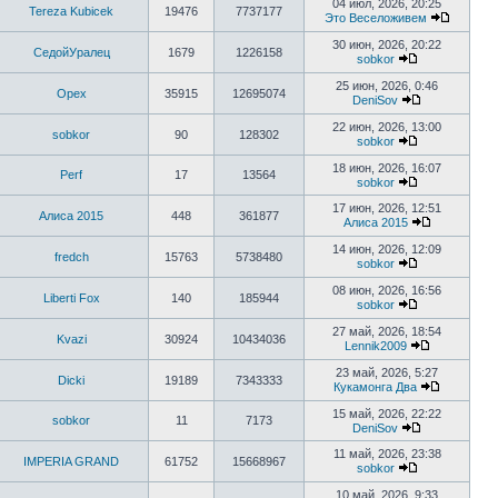
04 июл, 2026, 20:25
Tereza Kubicek
19476
7737177
Это Веселоживем
30 июн, 2026, 20:22
СедойУралец
1679
1226158
sobkor
25 июн, 2026, 0:46
Орех
35915
12695074
DeniSov
22 июн, 2026, 13:00
sobkor
90
128302
sobkor
18 июн, 2026, 16:07
Perf
17
13564
sobkor
17 июн, 2026, 12:51
Алиса 2015
448
361877
Алиса 2015
14 июн, 2026, 12:09
fredch
15763
5738480
sobkor
08 июн, 2026, 16:56
Liberti Fox
140
185944
sobkor
27 май, 2026, 18:54
Kvazi
30924
10434036
Lennik2009
23 май, 2026, 5:27
Dicki
19189
7343333
Кукамонга Два
15 май, 2026, 22:22
sobkor
11
7173
DeniSov
11 май, 2026, 23:38
IMPERIA GRAND
61752
15668967
sobkor
10 май, 2026, 9:33