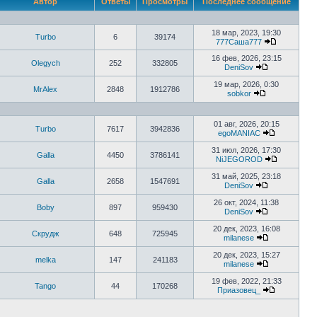
Автор
Ответы
Просмотры
Последнее сообщение
18 мар, 2023, 19:30
Turbo
6
39174
777Саша777
16 фев, 2026, 23:15
Olegych
252
332805
DeniSov
19 мар, 2026, 0:30
MrAlex
2848
1912786
sobkor
01 авг, 2026, 20:15
Turbo
7617
3942836
egoMANIAC
31 июл, 2026, 17:30
Galla
4450
3786141
NiJEGOROD
31 май, 2025, 23:18
Galla
2658
1547691
DeniSov
26 окт, 2024, 11:38
Boby
897
959430
DeniSov
20 дек, 2023, 16:08
Скрудж
648
725945
milanese
20 дек, 2023, 15:27
melka
147
241183
milanese
19 фев, 2022, 21:33
Tango
44
170268
Приазовец_