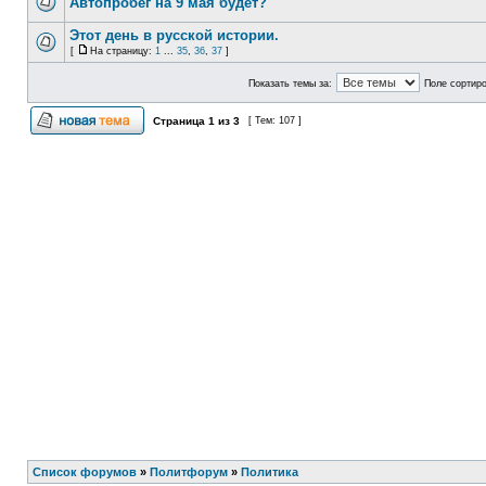
Автопробег на 9 мая будет?
Этот день в русской истории.
[
На страницу:
1
...
35
,
36
,
37
]
Показать темы за:
Поле сортир
Страница
1
из
3
[ Тем: 107 ]
Список форумов
»
Политфорум
»
Политика