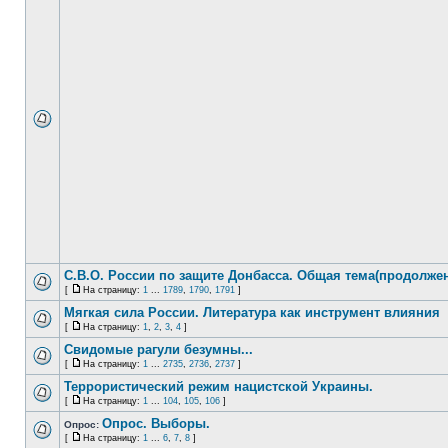
С.В.О. России по защите Донбасса. Общая тема(продолжен
[
На страницу:
1
...
1789
,
1790
,
1791
]
Мягкая сила России. Литература как инструмент влияния
[
На страницу:
1
,
2
,
3
,
4
]
Свидомые рагули безумны...
[
На страницу:
1
...
2735
,
2736
,
2737
]
Террористический режим нацистской Украины.
[
На страницу:
1
...
104
,
105
,
106
]
Опрос. Выборы.
Опрос:
[
На страницу:
1
...
6
,
7
,
8
]