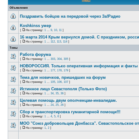
Темы
Объявления
Поздравить бойцов на передовой через За!Радио
Koshkinss умер
[
На страницу:
1
...
9
,
10
,
11
]
16 марта 2014 Крым вернулся домой. С праздником, росси
[
На страницу:
1
...
112
,
113
,
114
]
Темы
Работа форума
[
На страницу:
1
...
303
,
304
,
305
]
НОВОРОССИЯ. Только оперативная информация и факты
[
На страницу:
1
...
177
,
178
,
179
]
Тема для новичков, пришедших на форум
[
На страницу:
1
...
105
,
106
,
107
]
Истинное лицо Севастополя (Только Фото)
[
На страницу:
1
...
34
,
35
,
36
]
Целевая помощь двум ополченцам-инвалидам.
[
На страницу:
1
...
24
,
25
,
26
]
Сбор и транспортировка гуманитарной помощи!!!
[
На страницу:
1
...
4
,
5
,
6
]
МОО "Союз добровольцев Донбасса". Севастопольское о
[
На страницу:
1
,
2
]