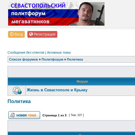
Вход
Регистрация
Сообщения без ответов
|
Активные темы
Список форумов
»
Политфорум
»
Политика
Форум
Жизнь в Севастополе и Крыму
Политика
Страница
1
из
3
[ Тем: 107 ]