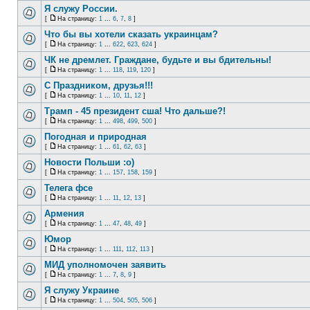
Я служу России.
[
На страницу:
1
...
6
,
7
,
8
]
Что бы вы хотели сказать украинцам?
[
На страницу:
1
...
622
,
623
,
624
]
ЧК не дремлет. Граждане, будьте и вы бдительны!
[
На страницу:
1
...
118
,
119
,
120
]
С Праздником, друзья!!!
[
На страницу:
1
...
10
,
11
,
12
]
Трамп - 45 президент сша! Что дальше?!
[
На страницу:
1
...
498
,
499
,
500
]
Погодная и природная
[
На страницу:
1
...
61
,
62
,
63
]
Новости Польши :o)
[
На страницу:
1
...
157
,
158
,
159
]
Телега фсе
[
На страницу:
1
...
11
,
12
,
13
]
Армения
[
На страницу:
1
...
47
,
48
,
49
]
Юмор
[
На страницу:
1
...
111
,
112
,
113
]
МИД уполномочен заявить
[
На страницу:
1
...
7
,
8
,
9
]
Я служу Украине
[
На страницу:
1
...
504
,
505
,
506
]