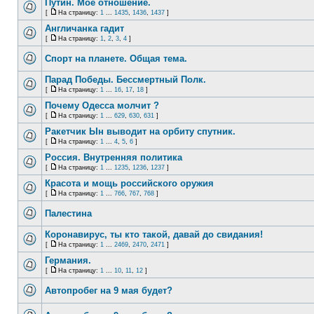
Путин. Моё отношение.
[
На страницу:
1
...
1435
,
1436
,
1437
]
Англичанка гадит
[
На страницу:
1
,
2
,
3
,
4
]
Спорт на планете. Общая тема.
Парад Победы. Бессмертный Полк.
[
На страницу:
1
...
16
,
17
,
18
]
Почему Одесса молчит ?
[
На страницу:
1
...
629
,
630
,
631
]
Ракетчик Ын выводит на орбиту спутник.
[
На страницу:
1
...
4
,
5
,
6
]
Россия. Внутренняя политика
[
На страницу:
1
...
1235
,
1236
,
1237
]
Красота и мощь российского оружия
[
На страницу:
1
...
766
,
767
,
768
]
Палестина
Коронавирус, ты кто такой, давай до свидания!
[
На страницу:
1
...
2469
,
2470
,
2471
]
Германия.
[
На страницу:
1
...
10
,
11
,
12
]
Автопробег на 9 мая будет?