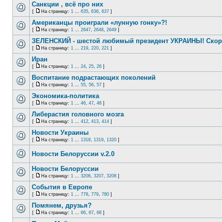
Санкции , всё про них
[
На страницу:
1
...
635
,
636
,
637
]
Американцы проиграли «лунную гонку»?!
[
На страницу:
1
...
2647
,
2648
,
2649
]
ЗЕЛЕНСКИЙ - шестой любимый президент УКРАИНЫ! Скор
[
На страницу:
1
...
219
,
220
,
221
]
Иран
[
На страницу:
1
...
24
,
25
,
26
]
Воспитание подрастающих поколений
[
На страницу:
1
...
55
,
56
,
57
]
Экономика-политика
[
На страницу:
1
...
46
,
47
,
48
]
Либерастия головного мозга
[
На страницу:
1
...
412
,
413
,
414
]
Новости Украины
[
На страницу:
1
...
1318
,
1319
,
1320
]
Новости Белоруссии v.2.0
Новости Белоруссии
[
На страницу:
1
...
3206
,
3207
,
3208
]
События в Европе
[
На страницу:
1
...
778
,
779
,
780
]
Помянем, друзья?
[
На страницу:
1
...
66
,
67
,
68
]