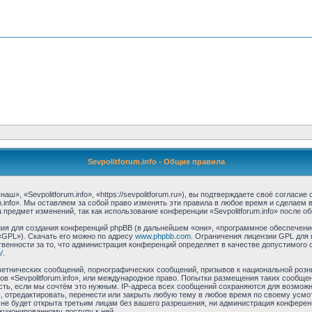
Sevpolitforum.info - Общие правила
аш», «Sevpolitforum.info», «https://sevpolitforum.ru»), вы подтверждаете своё соглас
m.info». Мы оставляем за собой право изменять эти правила в любое время и сделаем 
предмет изменений, так как использование конференции «Sevpolitforum.info» после о
я для создания конференций phpBB (в дальнейшем «они», «программное обеспечение
«GPL»). Скачать его можно по адресу
www.phpbb.com
. Ограничения лицензии GPL для 
венности за то, что администрация конференций определяет в качестве допустимого 
/
.
етнических сообщений, порнографических сообщений, призывов к национальной розн
мов «Sevpolitforum.info», или международное право. Попытки размещения таких сообщ
сть, если мы сочтём это нужным. IP-адреса всех сообщений сохраняются для возможно
, отредактировать, перенести или закрыть любую тему в любое время по своему усмо
е будет открыта третьим лицам без вашего разрешения, ни администрация конференци
нкционированному доступу к ней.