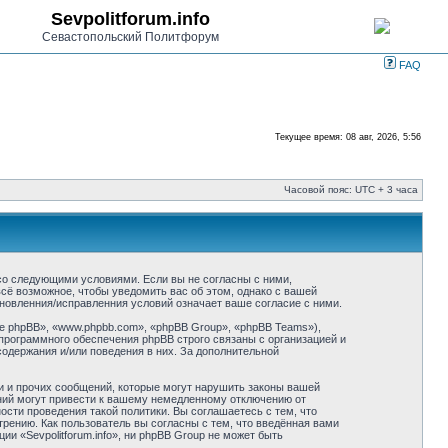
Sevpolitforum.info
Севастопольский Политфорум
FAQ
Текущее время: 08 авг, 2026, 5:56
Часовой пояс: UTC + 3 часа
ие со следующими условиями. Если вы не согласны с ними,
всё возможное, чтобы уведомить вас об этом, однако с вашей
бновленния/исправленния условий означает ваше согласие с ними.
 phpBB», «www.phpbb.com», «phpBB Group», «phpBB Teams»),
программного обеспечения phpBB строго связаны с организацией и
содержания и/или поведения в них. За дополнительной
и и прочих сообщений, которые могут нарушить законы вашей
ений могут привести к вашему немедленному отключению от
сти проведения такой политики. Вы соглашаетесь с тем, что
трению. Как пользователь вы согласны с тем, что введённая вами
и «Sevpolitforum.info», ни phpBB Group не может быть