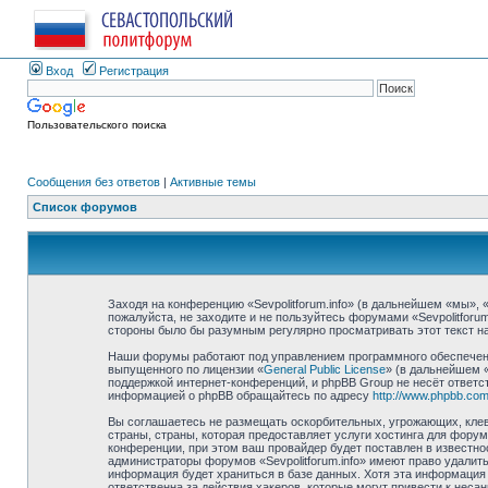
Вход
Регистрация
Пользовательского поиска
Сообщения без ответов
|
Активные темы
Список форумов
Заходя на конференцию «Sevpolitforum.info» (в дальнейшем «мы», «н
пожалуйста, не заходите и не пользуйтесь форумами «Sevpolitforu
стороны было бы разумным регулярно просматривать этот текст на 
Наши форумы работают под управлением программного обеспечени
выпущенного по лицензии «
General Public License
» (в дальнейшем 
поддержкой интернет-конференций, и phpBB Group не несёт ответст
информацией о phpBB обращайтесь по адресу
http://www.phpbb.com
Вы соглашаетесь не размещать оскорбительных, угрожающих, клев
страны, страны, которая предоставляет услуги хостинга для фору
конференции, при этом ваш провайдер будет поставлен в известно
администраторы форумов «Sevpolitforum.info» имеют право удалить
информация будет храниться в базе данных. Хотя эта информация н
ответственна за действия хакеров, которые могут привести к неса