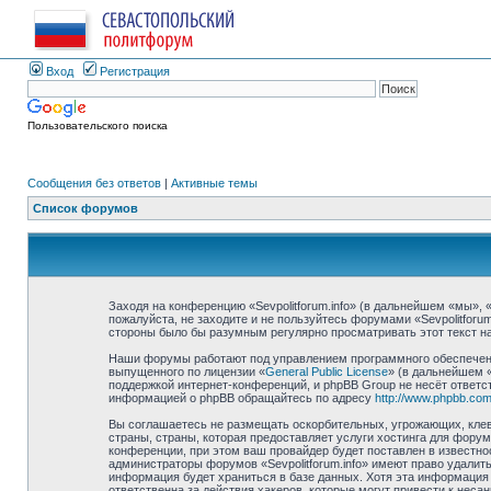
Вход
Регистрация
Пользовательского поиска
Сообщения без ответов
|
Активные темы
Список форумов
Заходя на конференцию «Sevpolitforum.info» (в дальнейшем «мы», «н
пожалуйста, не заходите и не пользуйтесь форумами «Sevpolitforu
стороны было бы разумным регулярно просматривать этот текст на 
Наши форумы работают под управлением программного обеспечени
выпущенного по лицензии «
General Public License
» (в дальнейшем 
поддержкой интернет-конференций, и phpBB Group не несёт ответст
информацией о phpBB обращайтесь по адресу
http://www.phpbb.com
Вы соглашаетесь не размещать оскорбительных, угрожающих, клев
страны, страны, которая предоставляет услуги хостинга для фору
конференции, при этом ваш провайдер будет поставлен в известно
администраторы форумов «Sevpolitforum.info» имеют право удалить
информация будет храниться в базе данных. Хотя эта информация н
ответственна за действия хакеров, которые могут привести к неса