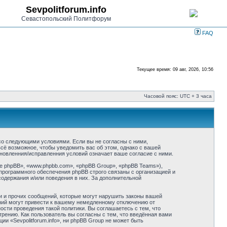
Sevpolitforum.info
Севастопольский Политфорум
FAQ
Текущее время: 09 авг, 2026, 10:56
Часовой пояс: UTC + 3 часа
ие со следующими условиями. Если вы не согласны с ними,
всё возможное, чтобы уведомить вас об этом, однако с вашей
бновленния/исправленния условий означает ваше согласие с ними.
 phpBB», «www.phpbb.com», «phpBB Group», «phpBB Teams»),
программного обеспечения phpBB строго связаны с организацией и
содержания и/или поведения в них. За дополнительной
и и прочих сообщений, которые могут нарушить законы вашей
ений могут привести к вашему немедленному отключению от
сти проведения такой политики. Вы соглашаетесь с тем, что
трению. Как пользователь вы согласны с тем, что введённая вами
и «Sevpolitforum.info», ни phpBB Group не может быть