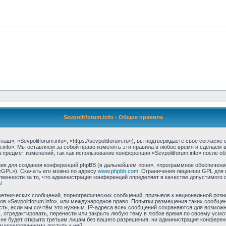
Sevpolitforum.info - Общие правила
аш», «Sevpolitforum.info», «https://sevpolitforum.ru»), вы подтверждаете своё соглас
m.info». Мы оставляем за собой право изменять эти правила в любое время и сделаем 
предмет изменений, так как использование конференции «Sevpolitforum.info» после о
я для создания конференций phpBB (в дальнейшем «они», «программное обеспечение
«GPL»). Скачать его можно по адресу
www.phpbb.com
. Ограничения лицензии GPL для 
венности за то, что администрация конференций определяет в качестве допустимого 
/
.
етнических сообщений, порнографических сообщений, призывов к национальной розн
мов «Sevpolitforum.info», или международное право. Попытки размещения таких сообщ
сть, если мы сочтём это нужным. IP-адреса всех сообщений сохраняются для возможно
, отредактировать, перенести или закрыть любую тему в любое время по своему усмо
е будет открыта третьим лицам без вашего разрешения, ни администрация конференци
нкционированному доступу к ней.