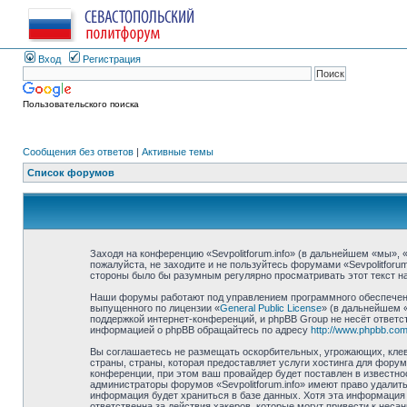
Вход
Регистрация
Пользовательского поиска
Сообщения без ответов
|
Активные темы
Список форумов
Заходя на конференцию «Sevpolitforum.info» (в дальнейшем «мы», «н
пожалуйста, не заходите и не пользуйтесь форумами «Sevpolitforu
стороны было бы разумным регулярно просматривать этот текст на 
Наши форумы работают под управлением программного обеспечени
выпущенного по лицензии «
General Public License
» (в дальнейшем 
поддержкой интернет-конференций, и phpBB Group не несёт ответст
информацией о phpBB обращайтесь по адресу
http://www.phpbb.com
Вы соглашаетесь не размещать оскорбительных, угрожающих, клев
страны, страны, которая предоставляет услуги хостинга для фору
конференции, при этом ваш провайдер будет поставлен в известно
администраторы форумов «Sevpolitforum.info» имеют право удалить
информация будет храниться в базе данных. Хотя эта информация н
ответственна за действия хакеров, которые могут привести к неса