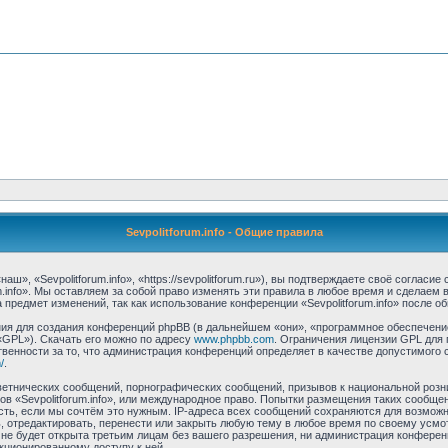
Sevpolitforum.info - Общие правила
аш», «Sevpolitforum.info», «https://sevpolitforum.ru»), вы подтверждаете своё соглас
m.info». Мы оставляем за собой право изменять эти правила в любое время и сделаем 
предмет изменений, так как использование конференции «Sevpolitforum.info» после о
я для создания конференций phpBB (в дальнейшем «они», «программное обеспечение
«GPL»). Скачать его можно по адресу
www.phpbb.com
. Ограничения лицензии GPL для 
венности за то, что администрация конференций определяет в качестве допустимого 
/
.
етнических сообщений, порнографических сообщений, призывов к национальной розн
мов «Sevpolitforum.info», или международное право. Попытки размещения таких сообщ
сть, если мы сочтём это нужным. IP-адреса всех сообщений сохраняются для возможно
, отредактировать, перенести или закрыть любую тему в любое время по своему усмо
е будет открыта третьим лицам без вашего разрешения, ни администрация конференци
нкционированному доступу к ней.