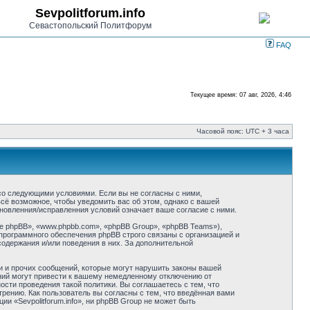
Sevpolitforum.info
Севастопольский Политфорум
FAQ
Текущее время: 07 авг, 2026, 4:46
Часовой пояс: UTC + 3 часа
ие со следующими условиями. Если вы не согласны с ними,
всё возможное, чтобы уведомить вас об этом, однако с вашей
бновленния/исправленния условий означает ваше согласие с ними.
 phpBB», «www.phpbb.com», «phpBB Group», «phpBB Teams»),
программного обеспечения phpBB строго связаны с организацией и
содержания и/или поведения в них. За дополнительной
и и прочих сообщений, которые могут нарушить законы вашей
ений могут привести к вашему немедленному отключению от
сти проведения такой политики. Вы соглашаетесь с тем, что
трению. Как пользователь вы согласны с тем, что введённая вами
и «Sevpolitforum.info», ни phpBB Group не может быть