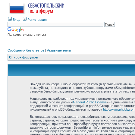
Вход
Регистрация
Пользовательского поиска
Сообщения без ответов
|
Активные темы
Список форумов
Заходя на конференцию «Sevpolitforum.info» (в дальнейшем «мы», «н
пожалуйста, не заходите и не пользуйтесь форумами «Sevpolitforu
стороны было бы разумным регулярно просматривать этот текст на 
Наши форумы работают под управлением программного обеспечени
выпущенного по лицензии «
General Public License
» (в дальнейшем 
поддержкой интернет-конференций, и phpBB Group не несёт ответст
информацией о phpBB обращайтесь по адресу
http://www.phpbb.com
Вы соглашаетесь не размещать оскорбительных, угрожающих, клев
страны, страны, которая предоставляет услуги хостинга для фору
конференции, при этом ваш провайдер будет поставлен в известно
администраторы форумов «Sevpolitforum.info» имеют право удалить
информация будет храниться в базе данных. Хотя эта информация н
ответственна за действия хакеров, которые могут привести к неса