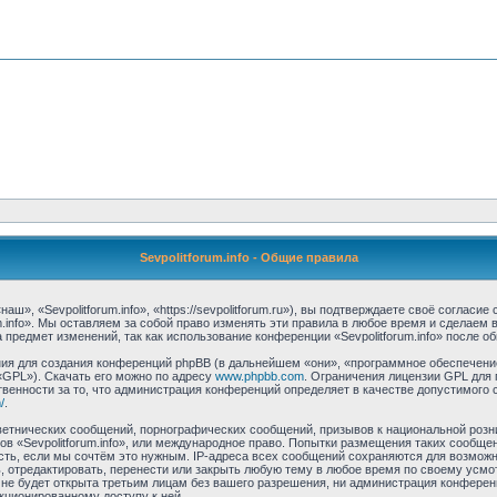
Sevpolitforum.info - Общие правила
аш», «Sevpolitforum.info», «https://sevpolitforum.ru»), вы подтверждаете своё соглас
m.info». Мы оставляем за собой право изменять эти правила в любое время и сделаем 
предмет изменений, так как использование конференции «Sevpolitforum.info» после о
я для создания конференций phpBB (в дальнейшем «они», «программное обеспечение
«GPL»). Скачать его можно по адресу
www.phpbb.com
. Ограничения лицензии GPL для 
венности за то, что администрация конференций определяет в качестве допустимого 
/
.
етнических сообщений, порнографических сообщений, призывов к национальной розн
мов «Sevpolitforum.info», или международное право. Попытки размещения таких сообщ
сть, если мы сочтём это нужным. IP-адреса всех сообщений сохраняются для возможно
, отредактировать, перенести или закрыть любую тему в любое время по своему усмо
е будет открыта третьим лицам без вашего разрешения, ни администрация конференци
нкционированному доступу к ней.