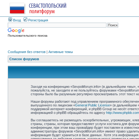
Вход
Регистрация
Пользовательского поиска
Сообщения без ответов
|
Активные темы
Список форумов
Заходя на конференцию «Sevpolitforum.info» (в дальнейшем «мы», «н
пожалуйста, не заходите и не пользуйтесь форумами «Sevpolitforu
стороны было бы разумным регулярно просматривать этот текст на 
Наши форумы работают под управлением программного обеспечени
выпущенного по лицензии «
General Public License
» (в дальнейшем 
поддержкой интернет-конференций, и phpBB Group не несёт ответст
информацией о phpBB обращайтесь по адресу
http://www.phpbb.com
Вы соглашаетесь не размещать оскорбительных, угрожающих, клев
страны, страны, которая предоставляет услуги хостинга для фору
конференции, при этом ваш провайдер будет поставлен в известно
администраторы форумов «Sevpolitforum.info» имеют право удалить
информация будет храниться в базе данных. Хотя эта информация н
ответственна за действия хакеров, которые могут привести к неса