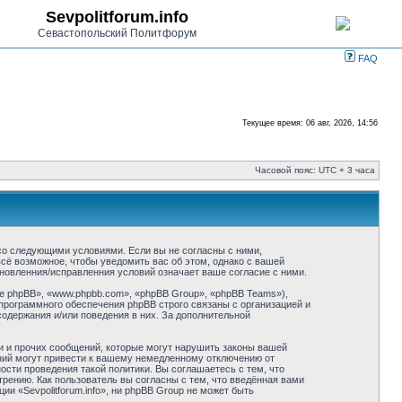
Sevpolitforum.info
Севастопольский Политфорум
FAQ
Текущее время: 06 авг, 2026, 14:56
Часовой пояс: UTC + 3 часа
ие со следующими условиями. Если вы не согласны с ними,
всё возможное, чтобы уведомить вас об этом, однако с вашей
бновленния/исправленния условий означает ваше согласие с ними.
 phpBB», «www.phpbb.com», «phpBB Group», «phpBB Teams»),
программного обеспечения phpBB строго связаны с организацией и
содержания и/или поведения в них. За дополнительной
и и прочих сообщений, которые могут нарушить законы вашей
ений могут привести к вашему немедленному отключению от
сти проведения такой политики. Вы соглашаетесь с тем, что
трению. Как пользователь вы согласны с тем, что введённая вами
и «Sevpolitforum.info», ни phpBB Group не может быть