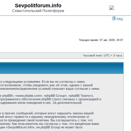
Sevpolitforum.info
Севастопольский Политфорум
FAQ
Текущее время: 07 авг, 2026, 20:07
Часовой пояс: UTC + 3 часа
ие со следующими условиями. Если вы не согласны с ними,
всё возможное, чтобы уведомить вас об этом, однако с вашей
бновленния/исправленния условий означает ваше согласие с ними.
 phpBB», «www.phpbb.com», «phpBB Group», «phpBB Teams»),
программного обеспечения phpBB строго связаны с организацией и
содержания и/или поведения в них. За дополнительной
и и прочих сообщений, которые могут нарушить законы вашей
ений могут привести к вашему немедленному отключению от
сти проведения такой политики. Вы соглашаетесь с тем, что
трению. Как пользователь вы согласны с тем, что введённая вами
и «Sevpolitforum.info», ни phpBB Group не может быть