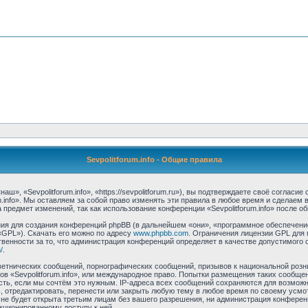
Sevpolitforum.info - Общие правила
аш», «Sevpolitforum.info», «https://sevpolitforum.ru»), вы подтверждаете своё соглас
m.info». Мы оставляем за собой право изменять эти правила в любое время и сделаем 
предмет изменений, так как использование конференции «Sevpolitforum.info» после о
я для создания конференций phpBB (в дальнейшем «они», «программное обеспечение
«GPL»). Скачать его можно по адресу
www.phpbb.com
. Ограничения лицензии GPL для 
венности за то, что администрация конференций определяет в качестве допустимого 
/
.
етнических сообщений, порнографических сообщений, призывов к национальной розн
мов «Sevpolitforum.info», или международное право. Попытки размещения таких сообщ
сть, если мы сочтём это нужным. IP-адреса всех сообщений сохраняются для возможно
, отредактировать, перенести или закрыть любую тему в любое время по своему усмо
е будет открыта третьим лицам без вашего разрешения, ни администрация конференци
нкционированному доступу к ней.