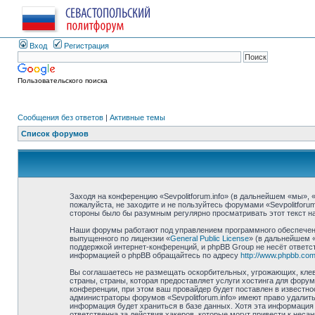
Вход
Регистрация
Пользовательского поиска
Сообщения без ответов
|
Активные темы
Список форумов
Заходя на конференцию «Sevpolitforum.info» (в дальнейшем «мы», «н
пожалуйста, не заходите и не пользуйтесь форумами «Sevpolitforu
стороны было бы разумным регулярно просматривать этот текст на 
Наши форумы работают под управлением программного обеспечени
выпущенного по лицензии «
General Public License
» (в дальнейшем 
поддержкой интернет-конференций, и phpBB Group не несёт ответст
информацией о phpBB обращайтесь по адресу
http://www.phpbb.com
Вы соглашаетесь не размещать оскорбительных, угрожающих, клев
страны, страны, которая предоставляет услуги хостинга для фору
конференции, при этом ваш провайдер будет поставлен в известно
администраторы форумов «Sevpolitforum.info» имеют право удалить
информация будет храниться в базе данных. Хотя эта информация н
ответственна за действия хакеров, которые могут привести к неса