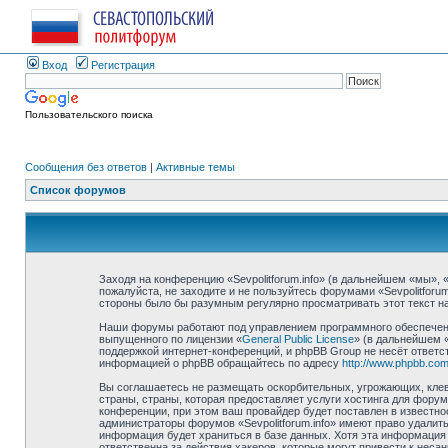
Вход
Регистрация
Пользовательского поиска
Сообщения без ответов
|
Активные темы
Список форумов
Заходя на конференцию «Sevpolitforum.info» (в дальнейшем «мы», «н
пожалуйста, не заходите и не пользуйтесь форумами «Sevpolitforu
стороны было бы разумным регулярно просматривать этот текст на 
Наши форумы работают под управлением программного обеспечени
выпущенного по лицензии «
General Public License
» (в дальнейшем 
поддержкой интернет-конференций, и phpBB Group не несёт ответст
информацией о phpBB обращайтесь по адресу
http://www.phpbb.com
Вы соглашаетесь не размещать оскорбительных, угрожающих, клев
страны, страны, которая предоставляет услуги хостинга для фору
конференции, при этом ваш провайдер будет поставлен в известно
администраторы форумов «Sevpolitforum.info» имеют право удалить
информация будет храниться в базе данных. Хотя эта информация н
ответственна за действия хакеров, которые могут привести к неса