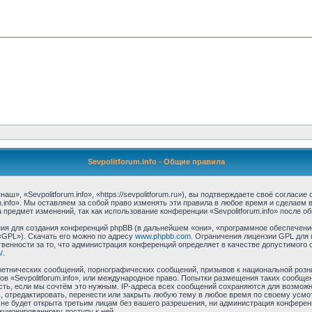
Sevpolitforum.info - Общие правила
аш», «Sevpolitforum.info», «https://sevpolitforum.ru»), вы подтверждаете своё соглас
m.info». Мы оставляем за собой право изменять эти правила в любое время и сделаем 
предмет изменений, так как использование конференции «Sevpolitforum.info» после о
я для создания конференций phpBB (в дальнейшем «они», «программное обеспечение
«GPL»). Скачать его можно по адресу
www.phpbb.com
. Ограничения лицензии GPL для 
венности за то, что администрация конференций определяет в качестве допустимого 
/
.
етнических сообщений, порнографических сообщений, призывов к национальной розн
мов «Sevpolitforum.info», или международное право. Попытки размещения таких сообщ
сть, если мы сочтём это нужным. IP-адреса всех сообщений сохраняются для возможно
, отредактировать, перенести или закрыть любую тему в любое время по своему усмо
е будет открыта третьим лицам без вашего разрешения, ни администрация конференци
нкционированному доступу к ней.