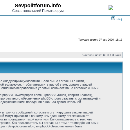
Sevpolitforum.info
Севастопольский Политфорум
FAQ
Текущее время: 07 авг, 2026, 18:15
Часовой пояс: UTC + 3 часа
ие со следующими условиями. Если вы не согласны с ними,
всё возможное, чтобы уведомить вас об этом, однако с вашей
бновленния/исправленния условий означает ваше согласие с ними.
 phpBB», «www.phpbb.com», «phpBB Group», «phpBB Teams»),
программного обеспечения phpBB строго связаны с организацией и
содержания и/или поведения в них. За дополнительной
и и прочих сообщений, которые могут нарушить законы вашей
ений могут привести к вашему немедленному отключению от
сти проведения такой политики. Вы соглашаетесь с тем, что
трению. Как пользователь вы согласны с тем, что введённая вами
и «Sevpolitforum.info», ни phpBB Group не может быть