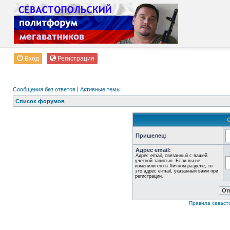
Вход
Регистрация
Сообщения без ответов
|
Активные темы
Список форумов
Пришелец:
Адрес email:
Адрес email, связанный с вашей
учётной записью. Если вы не
изменили его в Личном разделе, то
это адрес e-mail, указанный вами при
регистрации.
Правила севаст