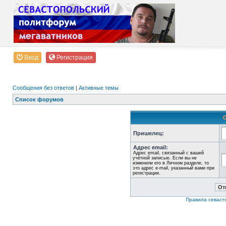
Вход
Регистрация
Сообщения без ответов
|
Активные темы
Список форумов
Пришелец:
Адрес email:
Адрес email, связанный с вашей
учётной записью. Если вы не
изменили его в Личном разделе, то
это адрес e-mail, указанный вами при
регистрации.
Правила севаст