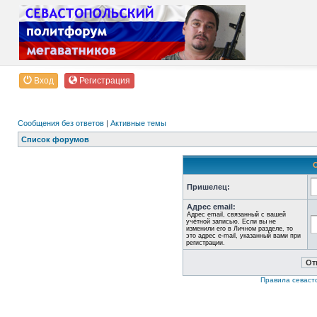
Вход
Регистрация
Сообщения без ответов
|
Активные темы
Список форумов
Пришелец:
Адрес email:
Адрес email, связанный с вашей
учётной записью. Если вы не
изменили его в Личном разделе, то
это адрес e-mail, указанный вами при
регистрации.
Правила севаст