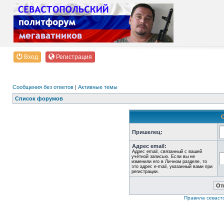
Вход
Регистрация
Сообщения без ответов
|
Активные темы
Список форумов
Пришелец:
Адрес email:
Адрес email, связанный с вашей
учётной записью. Если вы не
изменили его в Личном разделе, то
это адрес e-mail, указанный вами при
регистрации.
Правила севаст