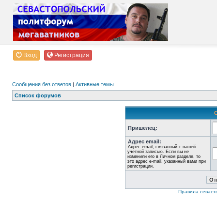
Вход
Регистрация
Сообщения без ответов
|
Активные темы
Список форумов
Пришелец:
Адрес email:
Адрес email, связанный с вашей
учётной записью. Если вы не
изменили его в Личном разделе, то
это адрес e-mail, указанный вами при
регистрации.
Правила севаст