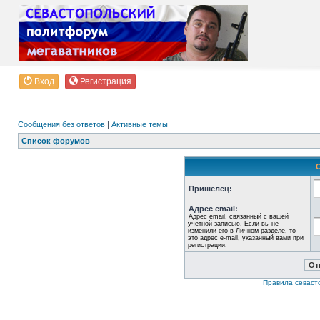
Вход
Регистрация
Сообщения без ответов
|
Активные темы
Список форумов
Пришелец:
Адрес email:
Адрес email, связанный с вашей
учётной записью. Если вы не
изменили его в Личном разделе, то
это адрес e-mail, указанный вами при
регистрации.
Правила севаст