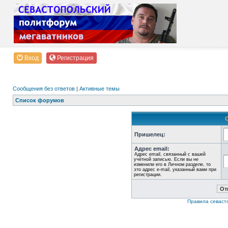
Вход
Регистрация
Сообщения без ответов
|
Активные темы
Список форумов
Пришелец:
Адрес email:
Адрес email, связанный с вашей
учётной записью. Если вы не
изменили его в Личном разделе, то
это адрес e-mail, указанный вами при
регистрации.
Правила севаст