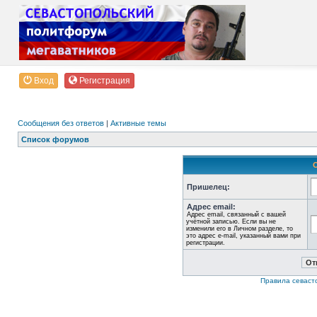
Вход
Регистрация
Сообщения без ответов
|
Активные темы
Список форумов
Пришелец:
Адрес email:
Адрес email, связанный с вашей
учётной записью. Если вы не
изменили его в Личном разделе, то
это адрес e-mail, указанный вами при
регистрации.
Правила севаст