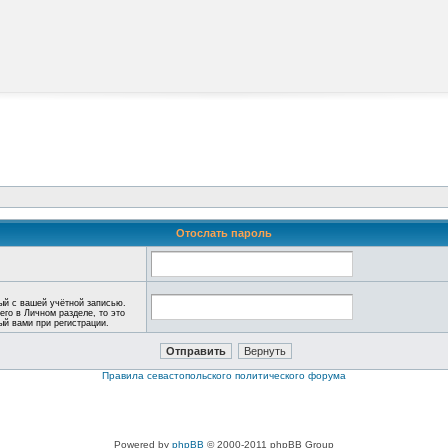
Отослать пароль
ый с вашей учётной записью.
его в Личном разделе, то это
ный вами при регистрации.
Правила севастопольского политического форума
Powered by
phpBB
© 2000-2011 phpBB Group