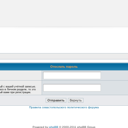
Отослать пароль
ый с вашей учётной записью.
его в Личном разделе, то это
ный вами при регистрации.
Правила севастопольского политического форума
Powered by
phpBB
© 2000-2011 phpBB Group