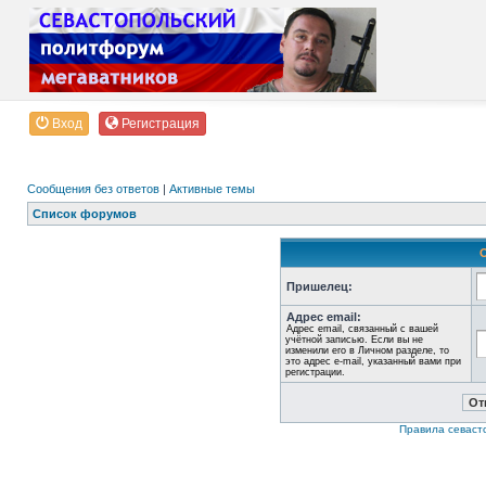
Вход
Регистрация
Сообщения без ответов
|
Активные темы
Список форумов
Пришелец:
Адрес email:
Адрес email, связанный с вашей
учётной записью. Если вы не
изменили его в Личном разделе, то
это адрес e-mail, указанный вами при
регистрации.
Правила севаст