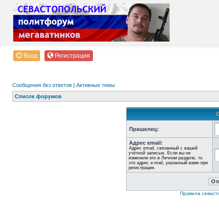
Вход
Регистрация
Сообщения без ответов
|
Активные темы
Список форумов
Пришелец:
Адрес email:
Адрес email, связанный с вашей
учётной записью. Если вы не
изменили его в Личном разделе, то
это адрес e-mail, указанный вами при
регистрации.
Правила севаст