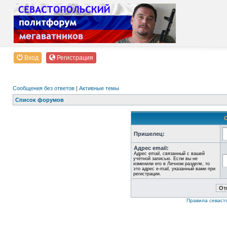
Вход
Регистрация
Сообщения без ответов
|
Активные темы
Список форумов
Пришелец:
Адрес email:
Адрес email, связанный с вашей
учётной записью. Если вы не
изменили его в Личном разделе, то
это адрес e-mail, указанный вами при
регистрации.
Правила севаст