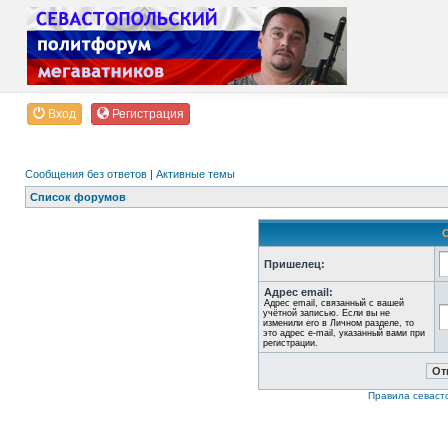
Вход
Регистрация
Сообщения без ответов
|
Активные темы
Список форумов
Пришелец:
Адрес email:
Адрес email, связанный с вашей
учётной записью. Если вы не
изменили его в Личном разделе, то
это адрес e-mail, указанный вами при
регистрации.
Правила севаст