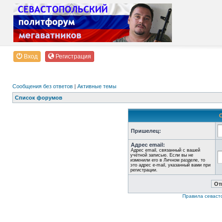
Вход
Регистрация
Сообщения без ответов
|
Активные темы
Список форумов
Пришелец:
Адрес email:
Адрес email, связанный с вашей
учётной записью. Если вы не
изменили его в Личном разделе, то
это адрес e-mail, указанный вами при
регистрации.
Правила севаст