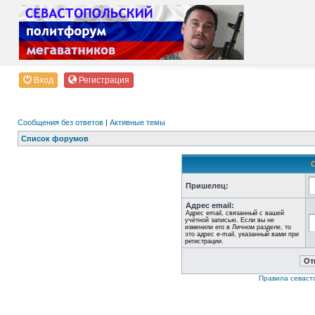
Вход
Регистрация
Сообщения без ответов
|
Активные темы
Список форумов
Пришелец:
Адрес email:
Адрес email, связанный с вашей
учётной записью. Если вы не
изменили его в Личном разделе, то
это адрес e-mail, указанный вами при
регистрации.
Правила севаст