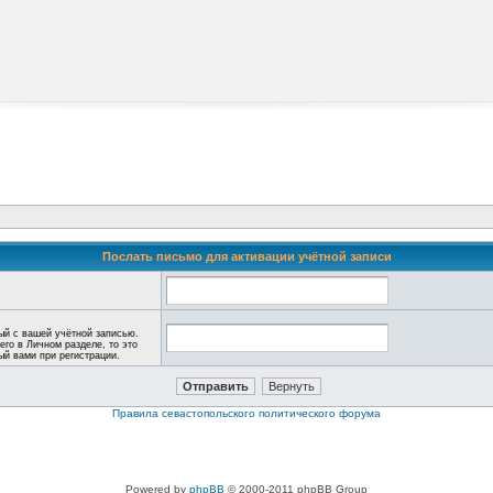
Послать письмо для активации учётной записи
ый с вашей учётной записью.
его в Личном разделе, то это
ный вами при регистрации.
Правила севастопольского политического форума
Powered by
phpBB
© 2000-2011 phpBB Group