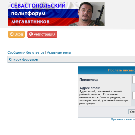
Вход
Регистрация
Сообщения без ответов
|
Активные темы
Список форумов
Послать письмо
Пришелец:
Адрес email:
Адрес email, связанный с вашей
учётной записью. Если вы не
изменили его в Личном разделе, то
это адрес e-mail, указанный вами при
регистрации.
Правила севаст