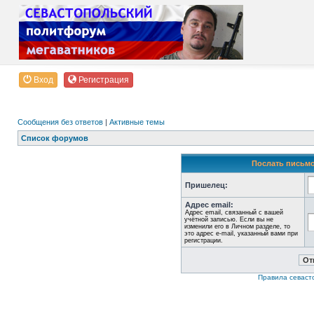
Вход
Регистрация
Сообщения без ответов
|
Активные темы
Список форумов
Послать письмо
Пришелец:
Адрес email:
Адрес email, связанный с вашей
учётной записью. Если вы не
изменили его в Личном разделе, то
это адрес e-mail, указанный вами при
регистрации.
Правила севаст