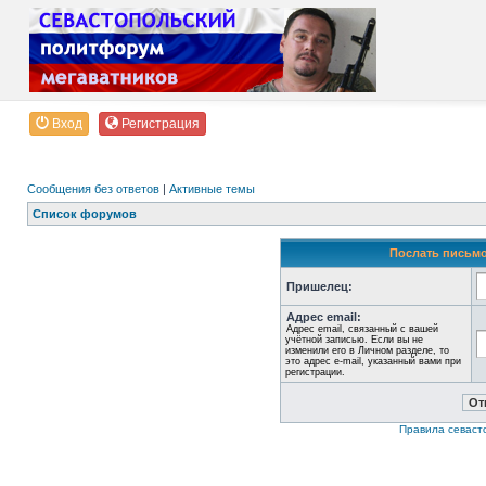
Вход
Регистрация
Сообщения без ответов
|
Активные темы
Список форумов
Послать письмо
Пришелец:
Адрес email:
Адрес email, связанный с вашей
учётной записью. Если вы не
изменили его в Личном разделе, то
это адрес e-mail, указанный вами при
регистрации.
Правила севаст