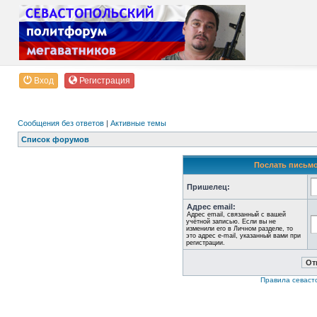
Вход
Регистрация
Сообщения без ответов
|
Активные темы
Список форумов
Послать письмо
Пришелец:
Адрес email:
Адрес email, связанный с вашей
учётной записью. Если вы не
изменили его в Личном разделе, то
это адрес e-mail, указанный вами при
регистрации.
Правила севаст