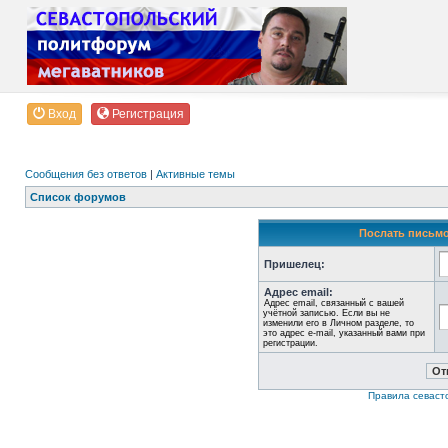
Вход
Регистрация
Сообщения без ответов
|
Активные темы
Список форумов
Послать письмо
Пришелец:
Адрес email:
Адрес email, связанный с вашей
учётной записью. Если вы не
изменили его в Личном разделе, то
это адрес e-mail, указанный вами при
регистрации.
Правила севаст