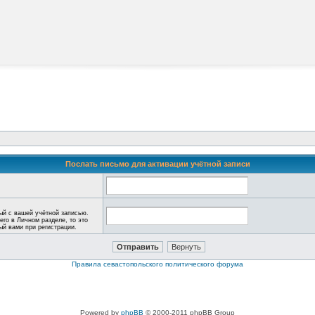
Послать письмо для активации учётной записи
ый с вашей учётной записью.
его в Личном разделе, то это
ный вами при регистрации.
Правила севастопольского политического форума
Powered by
phpBB
© 2000-2011 phpBB Group