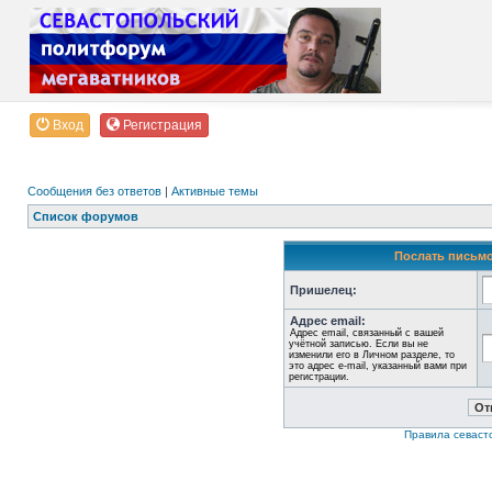
Вход
Регистрация
Сообщения без ответов
|
Активные темы
Список форумов
Послать письмо
Пришелец:
Адрес email:
Адрес email, связанный с вашей
учётной записью. Если вы не
изменили его в Личном разделе, то
это адрес e-mail, указанный вами при
регистрации.
Правила севаст