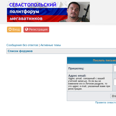
Вход
Регистрация
Сообщения без ответов
|
Активные темы
Список форумов
Послать письмо
Пришелец:
Адрес email:
Адрес email, связанный с вашей
учётной записью. Если вы не
изменили его в Личном разделе, то
это адрес e-mail, указанный вами при
регистрации.
Правила севаст