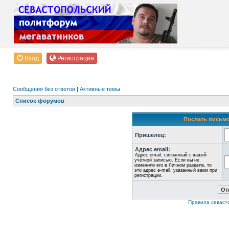
Вход
Регистрация
Сообщения без ответов
|
Активные темы
Список форумов
Послать письмо
Пришелец:
Адрес email:
Адрес email, связанный с вашей
учётной записью. Если вы не
изменили его в Личном разделе, то
это адрес e-mail, указанный вами при
регистрации.
Правила севаст