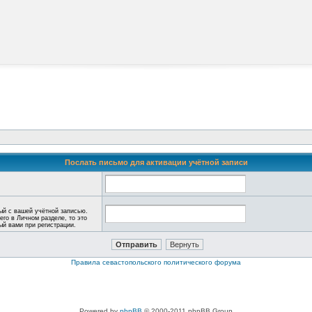
Послать письмо для активации учётной записи
ый с вашей учётной записью.
его в Личном разделе, то это
ный вами при регистрации.
Правила севастопольского политического форума
Powered by
phpBB
© 2000-2011 phpBB Group