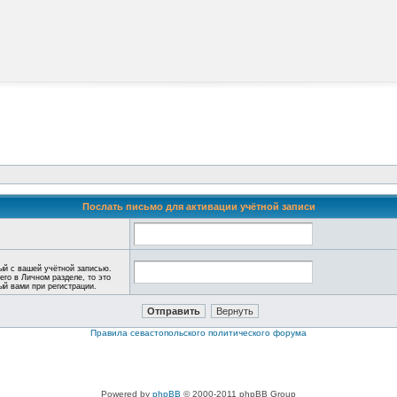
Послать письмо для активации учётной записи
ый с вашей учётной записью.
его в Личном разделе, то это
ный вами при регистрации.
Правила севастопольского политического форума
Powered by
phpBB
© 2000-2011 phpBB Group