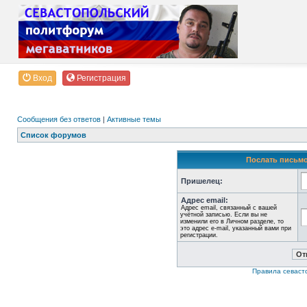
Вход
Регистрация
Сообщения без ответов
|
Активные темы
Список форумов
Послать письмо
Пришелец:
Адрес email:
Адрес email, связанный с вашей
учётной записью. Если вы не
изменили его в Личном разделе, то
это адрес e-mail, указанный вами при
регистрации.
Правила севаст