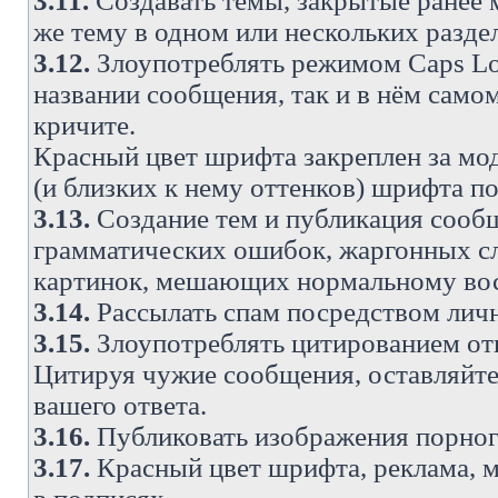
3.11.
Создавать темы, закрытые ранее м
же тему в одном или нескольких разде
3.12.
Злоупотреблять режимом Caps Lo
названии сообщения, так и в нём самом
кричите.
Красный цвет шрифта закреплен за мод
(и близких к нему оттенков) шрифта по
3.13.
Создание тем и публикация сооб
грамматических ошибок, жаргонных с
картинок, мешающих нормальному вос
3.14.
Рассылать спам посредством личн
3.15.
Злоупотреблять цитированием от
Цитируя чужие сообщения, оставляйте 
вашего ответа.
3.16.
Публиковать изображения порног
3.17.
Красный цвет шрифта, реклама, м