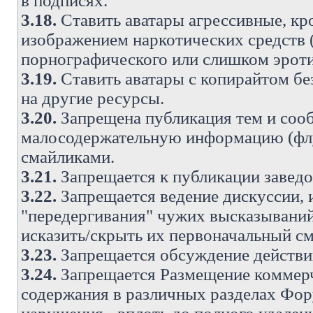
в подписях.
3.18.
Ставить аватары агрессивные, кр
изображением наркотических средств (
порнографического или слишком эроти
3.19.
Ставить аватары с копирайтом без
на другие ресурсы.
3.20.
Запрещена публикация тем и со
малосодержательную информацию (флу
смайликами.
3.21.
Запрещается к публикации заведо
3.22.
Запрещается ведение дискуссии, 
"передергивания" чужих высказываний
исказить/скрыть их первоначальный с
3.23.
Запрещается обсуждение действи
3.24.
Запрещается Размещение коммерч
содержания в различных разделах Фору