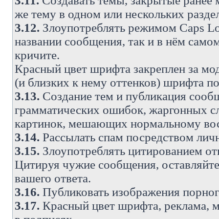
3.11.
Создавать темы, закрытые ранее м
же тему в одном или нескольких разде
3.12.
Злоупотреблять режимом Caps Lo
названии сообщения, так и в нём самом
кричите.
Красный цвет шрифта закреплен за мод
(и близких к нему оттенков) шрифта по
3.13.
Создание тем и публикация сооб
грамматических ошибок, жаргонных с
картинок, мешающих нормальному вос
3.14.
Рассылать спам посредством личн
3.15.
Злоупотреблять цитированием от
Цитируя чужие сообщения, оставляйте 
вашего ответа.
3.16.
Публиковать изображения порног
3.17.
Красный цвет шрифта, реклама, м