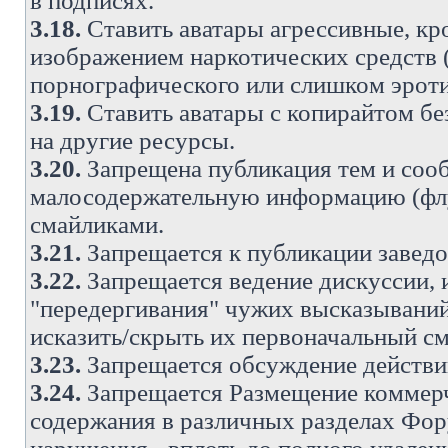
в подписях.
3.18.
Ставить аватары агрессивные, кр
изображением наркотических средств (
порнографического или слишком эроти
3.19.
Ставить аватары с копирайтом без
на другие ресурсы.
3.20.
Запрещена публикация тем и со
малосодержательную информацию (флу
смайликами.
3.21.
Запрещается к публикации заведо
3.22.
Запрещается ведение дискуссии, 
"передергивания" чужих высказываний
исказить/скрыть их первоначальный с
3.23.
Запрещается обсуждение действи
3.24.
Запрещается Размещение коммерч
содержания в различных разделах Фору