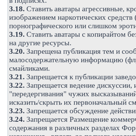
в подписях.
3.18.
Ставить аватары агрессивные, кр
изображением наркотических средств (
порнографического или слишком эроти
3.19.
Ставить аватары с копирайтом без
на другие ресурсы.
3.20.
Запрещена публикация тем и со
малосодержательную информацию (флу
смайликами.
3.21.
Запрещается к публикации заведо
3.22.
Запрещается ведение дискуссии, 
"передергивания" чужих высказываний
исказить/скрыть их первоначальный с
3.23.
Запрещается обсуждение действи
3.24.
Запрещается Размещение коммерч
содержания в различных разделах Фору