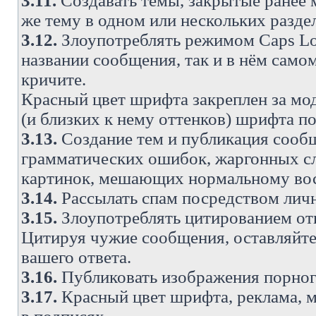
3.11.
Создавать темы, закрытые ранее м
же тему в одном или нескольких разде
3.12.
Злоупотреблять режимом Caps Lo
названии сообщения, так и в нём самом
кричите.
Красный цвет шрифта закреплен за мод
(и близких к нему оттенков) шрифта по
3.13.
Создание тем и публикация сооб
грамматических ошибок, жаргонных с
картинок, мешающих нормальному вос
3.14.
Рассылать спам посредством личн
3.15.
Злоупотреблять цитированием от
Цитируя чужие сообщения, оставляйте 
вашего ответа.
3.16.
Публиковать изображения порног
3.17.
Красный цвет шрифта, реклама, м